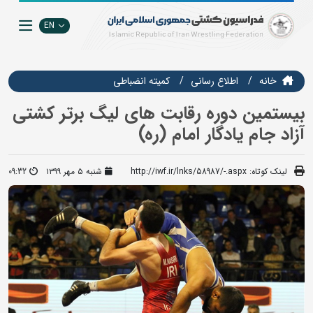
EN
خانه
اطلاع رسانی
کمیته انضباطی
بیستمین دوره رقابت های لیگ برتر کشتی
آزاد جام یادگار امام (ره)
لینک کوتاه:
http://iwf.ir/lnks/58987/-.aspx
شنبه ۵ مهر ۱۳۹۹
09:32