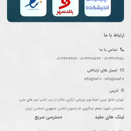
ارتباط با ما
تماس با ما
021-44714158 - 021-44716574 - 021-44714489
ایمیل های ارتباطی
info@iwf.ir - info@iawf.ir
آدرس
تهران، ضلع غربی استادیوم ورزشی آزادی، بالاتر از درب کمپ تیم های ملی،
ساختمان شهید جعفر جنگروی، فدراسیون کشتی جمهوری اسلامی ایران
لینک های مفید
دسترسی سریع