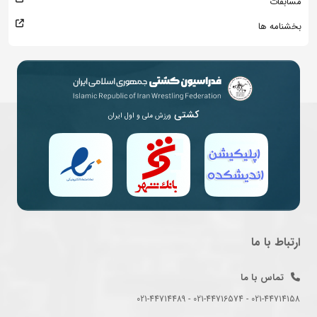
مسابقات
بخشنامه ها
کشتی
ورزش ملی و اول ایران
ارتباط با ما
تماس با ما
021-44714158 - 021-44716574 - 021-44714489