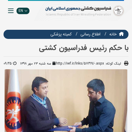
EN
خانه
اطلاع رسانی
کمیته پزشکی
با حکم رئیس فدراسیون کشتی
لینک کوتاه:
http://iwf.ir/lnks/57319/-.aspx
سه شنبه ۲۳ مهر ۱۳۹۸
09:35