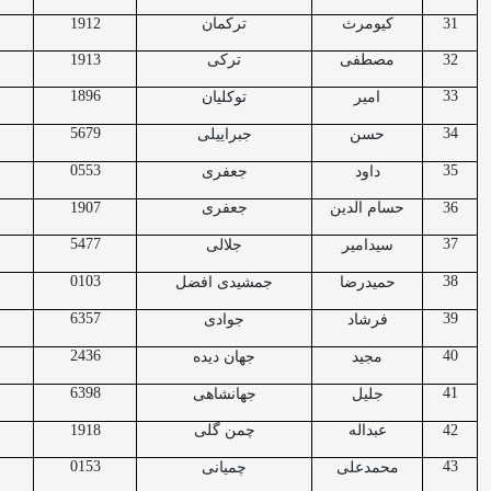
31
کیومرث
ترکمان
1912
32
مصطفی
ترکی
1913
1896
33
امیر
توکلیان
5679
34
حسن
جبراییلی
0553
35
داود
جعفری
36
حسام الدین
جعفری
1907
5477
37
سیدامیر
جلالی
0103
38
حمیدرضا
جمشیدی افضل
6357
39
فرشاد
جوادی
2436
40
مجید
جهان دیده
6398
41
جلیل
جهانشاهی
42
عبداله
چمن گلی
1918
0153
43
محمدعلی
چمیانی