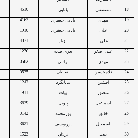
4610
18
مصطفی
بابایی
4162
19
مهدی
بابایی جعفری
20
علی
بابایی جعفری
1910
4371
21
علی
بازیار
1236
22
علی اصغر
بذری قلعه
0582
23
مهدی
برائتی
24
غلامحسین
بساطی
0535
1242
25
افشین
بیابانگرد
26
منصور
بیات
1911
3629
27
اسماعیل
پلویی
0142
28
خالق
پورمحمد
3621
29
اسمعیل
پوریوسف
1523
30
مجید
ترکان