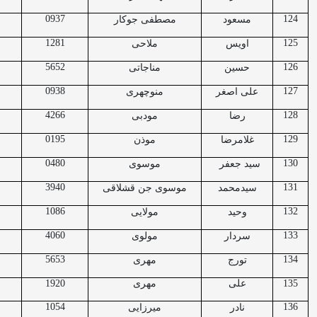
0937
124
مسعود
مصطفی جوکار
1281
125
اویس
ملاحی
5652
126
حسین
مناجاتی
0938
127
علی اصغر
منوچهری
4266
128
رضا
مودبی
0195
129
غلامرضا
موذن
0480
130
سید جعفر
موسوی
3940
131
سیدمحمد
موسوی جن قشلاقی
1086
132
وحید
مولایی
4060
133
سردار
مولوی
5653
134
تورج
مهری
135
علی
مهری
1920
1054
136
نادر
میرزایی