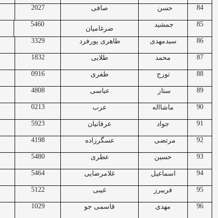
2027
84
حسن
صافی
5460
85
جمشید
ضرغامیان
3329
86
سیدمهدی
طاهری پورفرد
1832
87
محمد
طلایی
0916
88
تورج
ظفری
4808
89
ستار
عباسی
0213
90
ماشااله
عرب
5923
91
جواد
عرفانیان
4198
92
مرتضی
عسگرزاده
5480
93
حسین
عطری
5464
94
اسماعیل
غلامرضایی
5122
95
فریبرز
غیبی
1029
96
مهدی
قاسمی جو