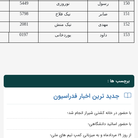
5449
150
رسول
نوروزی
5798
151
صابر
نیک فلاح
2081
152
مهدی
نیک منش
0197
153
داود
یوردخانی
برچسب ها :
جدید ترین اخبار فدراسیون
با حضور در خانه کشتی شیراز انجام شد؛
با حضور اساتید دانشگاهی؛
از روز 19 مردادماه و به میزبانی کمپ تیم های ملی؛