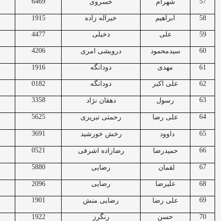
6469
57
شهرام
خسروی
58
ابراهیم
خیراله زاده
1915
59
علی
دخیلی
4477
4206
60
سیدمحمود
درویشی امری
61
مهدی
دودانگه
1916
62
علی اکبر
دودانگه
0182
3358
63
رسول
دهقان نژاد
5625
64
علی رضا
رحمتی تبریزی
3691
65
داوود
رخش خورشید
0521
66
حمیدرضا
رضازاده اشرفی
5880
67
لقمان
رضایی
68
علیرضا
رضایی
2096
1901
69
علی رضا
رضایی منش
70
حسن
رنگرز
1922