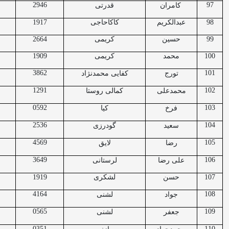
2946
97
کامران
قدرتی
98
عبدالکریم
کاکاحاجی
1917
99
حسین
کریمی
2664
100
محمد
کریمی
1909
3862
101
تورج
کفایی محمدنژاد
1291
102
محمدعلی
کمالی روستا
0592
103
فرخ
کیا
2536
104
سعید
گودرزی
4569
105
رضا
لایق
3649
106
علی رضا
لرستانی
107
حسن
لشکری
1919
4164
108
جواد
لشنی
0565
109
جعفر
لشنی
0351
110