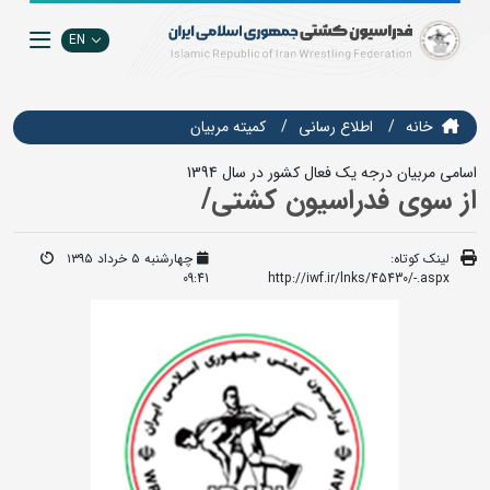
EN
خانه
اطلاع رسانی
كميته مربيان
اسامی مربیان درجه یک فعال کشور در سال 1394
از سوی فدراسیون کشتی/
لینک کوتاه:
چهارشنبه ۵ خرداد ۱۳۹۵
09:41
http://iwf.ir/lnks/45430/-.aspx