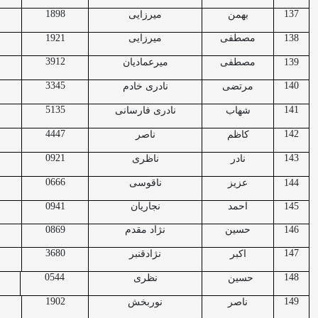
1898
137
بهمن
میرزایی
138
مصطفی
میرزایی
1921
3912
139
مصطفی
میرعمادیان
3345
140
مرتضی
نادری خادم
5135
141
شهاب
نادری فارسانی
4447
142
کاظم
ناصر
0921
143
نادر
ناظری
0666
144
عزیز
ناقوسی
145
احمد
نجاریان
0941
146
حسین
نژاد مقدم
0869
3680
147
اکبر
نژادقنبر
0544
148
حسین
نظری
1902
149
ناصر
نوربخش