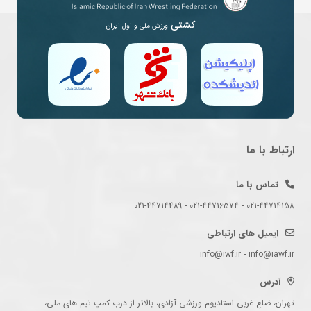
کشتی
ورزش ملی و اول ایران
ارتباط با ما
تماس با ما
021-44714158 - 021-44716574 - 021-44714489
ایمیل های ارتباطی
info@iwf.ir - info@iawf.ir
آدرس
تهران، ضلع غربی استادیوم ورزشی آزادی، بالاتر از درب کمپ تیم های ملی،