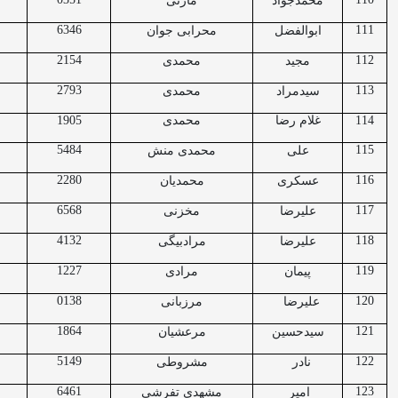
محمدجواد
مازنی
6346
111
ابوالفضل
محرابی جوان
2154
112
مجید
محمدی
2793
113
سیدمراد
محمدی
114
غلام رضا
محمدی
1905
5484
115
علی
محمدی منش
2280
116
عسکری
محمدیان
6568
117
علیرضا
مخزنی
4132
118
علیرضا
مرادبیگی
1227
119
پیمان
مرادی
0138
120
علیرضا
مرزبانی
1864
121
سیدحسین
مرعشیان
5149
122
نادر
مشروطی
6461
123
امیر
مشهدی تفرشی