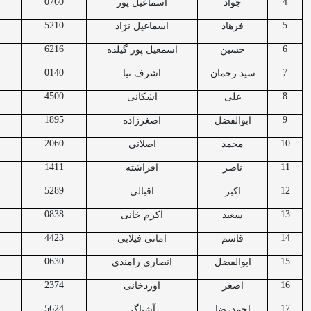
0760
4
جواد
اسماعیل پور
5210
5
فرهاد
اسماعیل نژاد
6216
6
حسین
اسمعیل پور گیلده
0140
7
سید رحمان
اشرف نیا
4500
8
علی
اشکانی
1895
9
ابوالفضل
اصغرزاده
2060
10
محمد
اصلانی
1411
11
ناصر
افراشته
5289
12
اکبر
اقبالی
0838
13
سعید
اکرم خانی
4423
14
قاسم
امانی فیلابی
0630
15
ابوالفضل
انصاری رامندی
2374
16
اصغر
اوردخانی
5624
17
احمدرضا
آشناگر