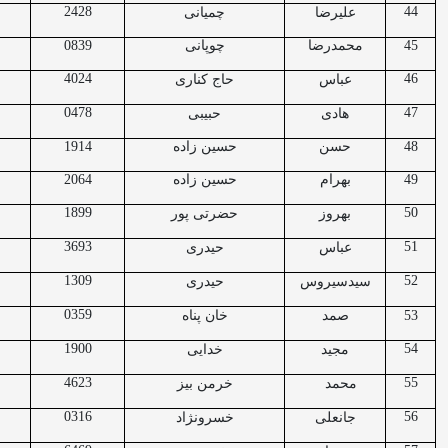
2428
44
علیرضا
چمیانی
45
محمدرضا
چوپانی
0839
4024
46
عباس
حاج کناری
0478
47
هادی
حبیبی
48
حسن
حسین زاده
1914
49
بهرام
حسین زاده
2064
1899
50
بهروز
حضرتی پور
3693
51
عباس
حیدری
1309
52
سیدسیروس
حیدری
0359
53
صمد
خان پناه
1900
54
مجید
خدایی
4623
55
محمد
خرمن بیز
0316
56
جانعلی
خسرونژاد