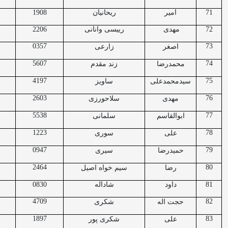
71
امیر
ریحانیان
1908
72
مهدی
رییسی وانانی
2206
0357
73
اصغر
زارعی
5607
74
محمدرضا
زند مقدم
4197
75
سیدمحمدعلی
ساویز
2603
76
مهدی
سلاحورزی
5538
77
ابوالقاسم
سلمانی
1223
78
علی
سوری
0947
79
حمیدرضا
سیری
2464
80
رضا
سیم خواه اصیل
81
داود
شاداله
0830
4709
82
حجت اله
شکری
1897
83
علی
شکری پور