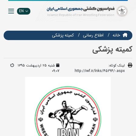
EN
خانه
اطلاع رسانی
کمیته پزشکی
کمیته پزشکی
لینک کوتاه:
شنبه ۲۵ اردیبهشت ۱۳۹۵
09:07
http://iwf.ir/lnks/45294/-.aspx