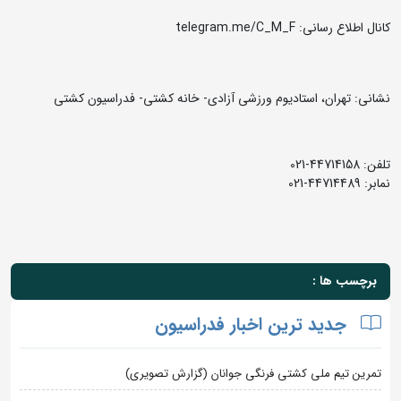
کانال اطلاع رسانی: telegram.me/C_M_F
نشانی: تهران، استادیوم ورزشی آزادی- خانه کشتی- فدراسیون کشتی
تلفن: 44714158-021
نمابر: 44714489-021
برچسب ها :
جدید ترین اخبار فدراسیون
تمرین تیم ملی کشتی فرنگی جوانان (گزارش تصویری)