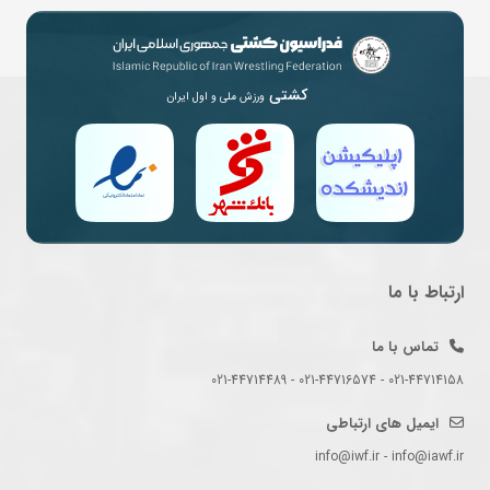
کشتی
ورزش ملی و اول ایران
ارتباط با ما
تماس با ما
021-44714158 - 021-44716574 - 021-44714489
ایمیل های ارتباطی
info@iwf.ir - info@iawf.ir