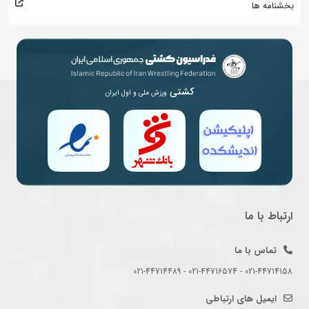
بخشنامه ها
کشتی
ورزش ملی و اول ایران
ارتباط با ما
تماس با ما
021-44714158 - 021-44716574 - 021-44714489
ایمیل های ارتباطی