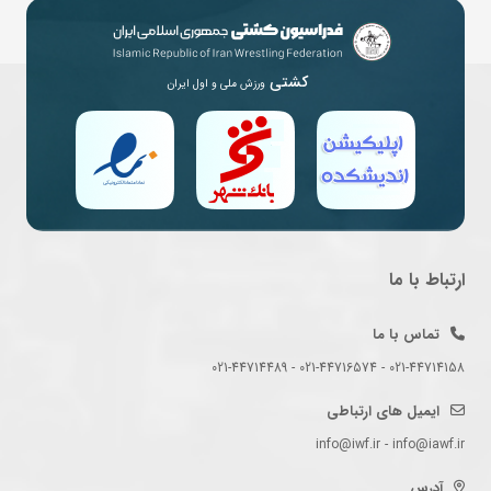
کشتی
ورزش ملی و اول ایران
ارتباط با ما
تماس با ما
021-44714158 - 021-44716574 - 021-44714489
ایمیل های ارتباطی
info@iwf.ir - info@iawf.ir
آدرس