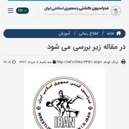
EN
خانه
اطلاع رسانی
آموزش
در مقاله زیر بررسی می شود
لینک کوتاه:
http://iwf.ir/lnks/3696/-.aspx
سه شنبه ۷ خرداد ۱۳۸۷
17:08