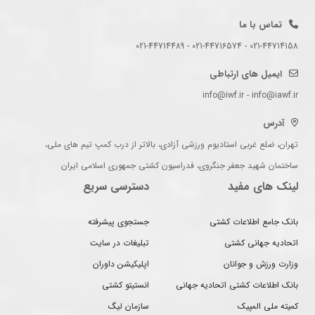
تماس با ما
021-44714158 - 021-44716574 - 021-44714489
ایمیل های ارتباطی
info@iwf.ir - info@iawf.ir
آدرس
تهران، ضلع غربی استادیوم ورزشی آزادی، بالاتر از درب کمپ تیم های ملی،
ساختمان شهید جعفر جنگروی، فدراسیون کشتی جمهوری اسلامی ایران
لینک های مفید
دسترسی سریع
بانک جامع اطلاعات کشتی
جستجوی پیشرفته
اتحادیه جهانی کشتی
تبلیغات در سایت
وزارت ورزش و جوانان
اپلیکیشن داوران
بانک اطلاعات کشتی اتحادیه جهانی
انستیتو کشتی
کمیته ملی المپیک
سازمان لیگ