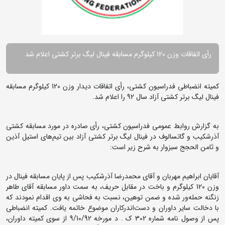
رأی اتفاقات وزن 120 کیلوگرم مسابقه فینال لیگ برتر کشتی اعلام شد
کمیته انضباطی فدراسیون کشتی، رأی اتفاقات دیدار وزن 120 کیلوگرم مسابقه
فینال لیگ برتر کشتی آزاد سال 92 را اعلام شد.
به گزارش روابط عمومی فدراسیون کشتی، رأی صادره در مورد مسابقه کشتی
آذرشکیب و گاتسالوف در فینال لیگ برتر کشتی آزاد بین تیم‌های استیل آذین
و ثامن الحجج سبزوار به شرح زیر است:
آقایان ابراهیم مهربان و آقای محمدرضا آذرشکیب پس از پایان مسابقه فینال در
وزن 120 کیلوگرم و باخت در مقابل حریف، به سمت داور مسابقه آقای طاهر
زنگنه حمله‌ور شده و ضمن توهین، نسبت به فحاشی به وی اقدام نمودند که
با دخالت سایر داوران و دست‌اندرکاران موضوع خاتمه یافت. کمیته انضباطی
پس از وصول نامه شماره 302 ک . د مورخه 9/10/92 از سوی کمیته داوران،