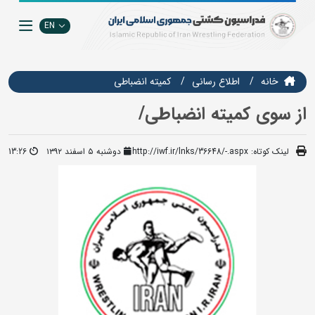
EN
خانه
اطلاع رسانی
کمیته انضباطی
از سوی کمیته انضباطی/
لینک کوتاه:
http://iwf.ir/lnks/36648/-.aspx
دوشنبه ۵ اسفند ۱۳۹۲
13:26