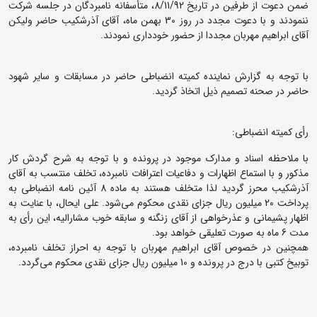
ضمن دعوت از طرفین در تاریخ 8/11/92، متأسفانه نامبردگان در جلسه شرکت
ننمودند و با دعوت مجدد در روز 30 بهمن ماه، آقای آذرشکیب حاضر ولیکن
آقای ابراهیم مهربان مجددا از حضور خودداری نمودند.
با توجه به گزارش نماینده کمیته انضباطی حاضر در مسابقات و سایر شهود
حاضر در صحنه تصمیم ذیل اتخاذ گردید.
رأی کمیته انضباطی:
با ملاحظه اسناد و مدارک موجود در پرونده و با توجه به شرح گردش کار
مذکور و با استماع اظهارات و دفاعیات اعترافات نامبرده، تخلف منتسب به آقای
آذرشکیب محرز گردید لذا متخلف هستند به ماده 8 آئین نامه انضباطی به
پرداخت 20 میلیون ریال جزای نقدی محکوم می‌شود. علی ایحال، با عنایت به
اظهار پشیمانی و عذرخواهی از آقای زنگنه و سابقه خوب مشارالیه، این رأی به
مدت 6 ماه به صورت تعلیقی خواهد بود.
همچنین در خصوص آقای ابراهیم مهربان با توجه به احراز تخلف نامبرده،
توبیخ کتبی با درج در پرونده و 10 میلیون ریال جزای نقدی محکوم می‌گردد.