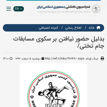
EN
خانه
اطلاع رسانی
کمیته انضباطی
بدلیل حضور نیافتن بر سکوی مسابقات
جام تختی/
لینک کوتاه:
http://iwf.ir/lnks/36647/-.aspx
دوشنبه ۵ اسفند ۱۳۹۲
13:00