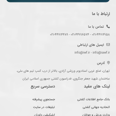
ارتباط با ما
تماس با ما
021-44714158 - 021-44716574 - 021-44714489
ایمیل های ارتباطی
info@iwf.ir - info@iawf.ir
آدرس
تهران، ضلع غربی استادیوم ورزشی آزادی، بالاتر از درب کمپ تیم های ملی،
ساختمان شهید جعفر جنگروی، فدراسیون کشتی جمهوری اسلامی ایران
لینک های مفید
دسترسی سریع
بانک جامع اطلاعات کشتی
جستجوی پیشرفته
اتحادیه جهانی کشتی
تبلیغات در سایت
وزارت ورزش و جوانان
اپلیکیشن داوران