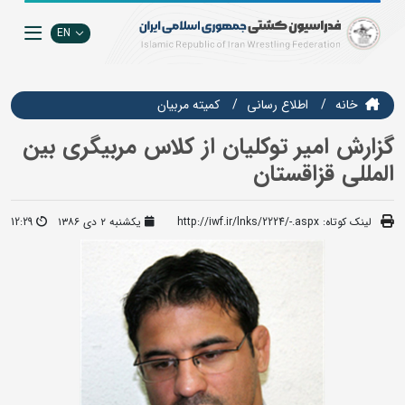
EN
خانه
اطلاع رسانی
كميته مربيان
گزارش امیر توکلیان از کلاس مربیگری بین
المللی قزاقستان
لینک کوتاه:
http://iwf.ir/lnks/2224/-.aspx
یکشنبه ۲ دی ۱۳۸۶
12:29