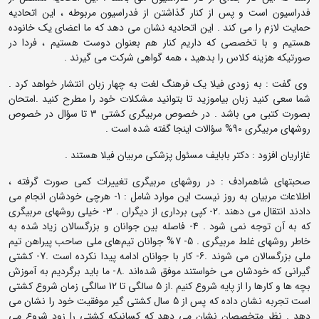
فدراسیون است و پس از کنار گذاشتن از فدراسیون مربوطه ، این اتحادیه
حمایت لازم را می کند . این اتحادیه نشان می دهد که ما اعضای یک خانوده
هستیم و با تخصصی که داریم کنار هم بعنوان دوست هستیم ، فردا در
صورتیکه هزینه کلاس را بدهید ، همه گواهی شرکت می گیرند .
وی گفت : به زودی فیلا یک فرهنگ لغت به چهار زبان انتشار خواهد کرد .
شما سعی کنید زبان بیاموزید تا بتوانید مشکلات خود را مطرح کنید .امتحان
بصورت کتبی می باشد . در خصوص مربیگری کشتی 3 تا سؤال در خصوص
روشهای مربیگری 90% سؤالات اینجا گفته شده است .
غازاریان افزود : دکتر بابایف مسئول پزشکی مربیان فیلا هستند .
صحبتهای شاهمرادف : در روشهای مربیگری تغییرات کمی صورت گرفته ،
اطلاعات مربیان به روز نیست این موارد شامل : 1- هرچی خودشان انجام می
دادند انتقال می دهند .2- کپی برداری از دیگران . 3- خیلی روشهای مربیگری
که به آن توجه نمی شود . 4- فاصله بین جوانان و بزرگسالان زیاد شده به
خاطر روشهای غلط مربیگری . 5- 7% جوانان تیم‌های ملی صاحب پیراهن تیم
ملی بزرگسالان می شوند .6- کار با جوانان ادامه پیدا نکرده است .7- کشتی
گیرانی که خودشان می خواستند موفق شده‌اند .8- ما باید برگردیم به آموزش
بچه ها و کارها را از پایه شروع کنیم .از 5 سالگی تا 12 سالگی زمان شروع کشتی
است تجربه نشان داده که پس از 5 سال کشتی گیر موفقیت خود را نشان می
دهد . نظر متخصصان نشان می دهد که کسانیکه کشتی را زود شروع می