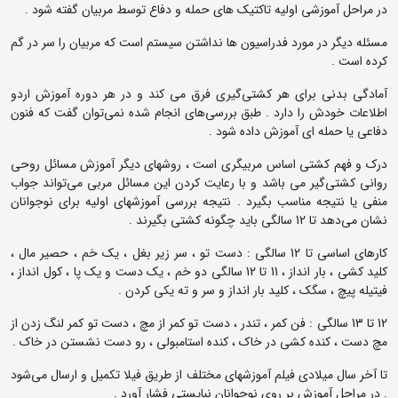
در مراحل آموزشی اولیه تاکتیک های حمله و دفاع توسط مربیان گفته شود .
مسئله دیگر در مورد فدراسیون ها نداشتن سیستم است که مربیان را سر در گم
کرده است .
آمادگی بدنی برای هر کشتی‌گیری فرق می کند و در هر دوره آموزش اردو
اطلاعات خودش را دارد . طبق بررسی‌های انجام شده نمی‌توان گفت که فنون
دفاعی یا حمله ای آموزش داده شود .
درک و فهم کشتی اساس مربیگری است ، روشهای دیگر آموزش مسائل روحی
روانی کشتی‌گیر می باشد و با رعایت کردن این مسائل مربی می‌تواند جواب
منفی یا نتیجه مناسب بگیرد . نتیجه بررسی آموزشهای اولیه برای نوجوانان
نشان می‌دهد تا 12 سالگی باید چگونه کشتی بگیرند .
کارهای اساسی تا 12 سالگی : دست تو ، سر زیر بغل ، یک خم ، حصیر مال ،
کلید کشی ، بار انداز ، 11 تا 12 سالگی دو خم ، یک دست و یک پا ، کول انداز ،
فیتیله پیچ ، سگک ، کلید بار انداز و سر و ته یکی کردن .
12 تا 13 سالگی : فن کمر ، تندر ، دست تو کمر از مچ ، دست تو کمر لنگ زدن از
مچ دست ، کنده کشی در خاک ، کنده استامبولی ، رو دست نشستن در خاک .
تا آخر سال میلادی فیلم آموزشهای مختلف از طریق فیلا تکمیل و ارسال می‌شود
. در مراحل آموزش بر روی نوجوانان نبایستی فشار آورد .