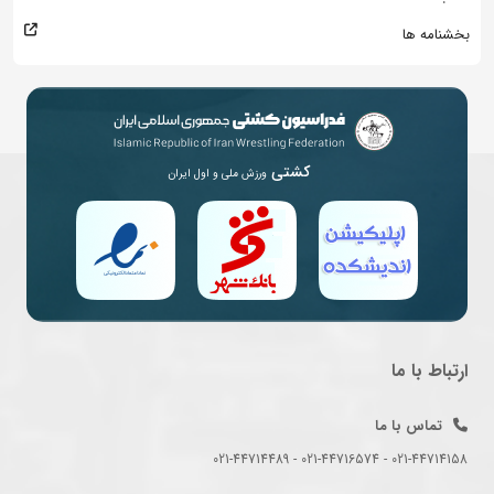
بخشنامه ها
کشتی
ورزش ملی و اول ایران
ارتباط با ما
تماس با ما
021-44714158 - 021-44716574 - 021-44714489