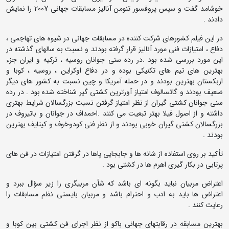
خوشامد گفت و سپس پروفسور تنومن آنالیز مسابقات جهانی 2007 را نمایش
دادند .
در این فیلم کشورهای شرکت کننده در مسابقات جهانی در شیوه های تهاجمی ،
دفاع ، امتیازات فنی مورد آنالیز قرار گرفته بودند و نسبت به سالهای گذشته در
این مورد بررسی شده بود .در رده سنی جوانان روسیه ، ترکیه و ایران جزء
بهترین های تیم های تکنیکی بوده و در دفاع اوکراین ، روسیه ، کوبا و
ازبکستان بهترین بودند و در حمله آمریکا و چین نسبت به کشور های دیگر
ضعیف بودند و گاتسالوف امتیاز آورترین کشتی گیر شناخته شده بود . در رده
سنی جوانان کشتی گیران از نظر امتیاز گرفتن نسبت بزرگسالان شرایط بهتری
داشته و از اصول فیلا بهتر تبعیت می کنند .احمداف در جوانان و باتیروف در
بزرگسالان کشتی گیران خوبی بودند و از نظر فنی کودوخوف و کیتایف بهترین
بودند .
تأکید بر روی استفاده از شانه ها و جابجایی پاها در گرفتن امتیازات در فن های
پرتابی در بکار گیری اهرم ها در کشتی بود .
اعتراض مربیان نباید بگونه ای باشد که شأن مربیگری را زیر سؤال ببرد و
اعتراض ها باید به ادب و احترام باشد و مربیان بایستی نظم مسابقات را
رعایت کنند .
بهترین مسابقه در رقابتهای جهانی باکو از نظر اجرای فن کشتی بین کوبا و