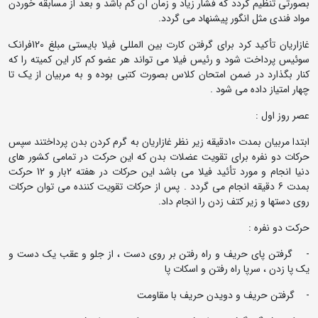
بصورتی تنظیم گردد که فشار زیاد و زمان آن کم باشد و بعد از مسابقه خوردن
مواد فندی مثل انگور پیشنهاد می گردد.
غازاریان تأکید کرد برای گرفتن کارت بین المللی فیلا بایستی مبلغ 120فرانک
سوئیس پرداخت شود و رئیس فیلا می تواند هر عضو کم کار این کمیته را که
کنار بگذارد در ضمن امتحان کلاس بصورت کتبی بوده و به مربیان از یک تا
چهار امتیاز داده می شود .
عصر روز اول :
ابتدا مربیان بمدت 10دقیقه زیر نظر غازاریان به گرم کردن بدن پرداختند سپس
حرکات دو نفره برای تقویت عضلات بدن که این حرکت در تمامی کشور های
دنیا انجام و مورد تأئید فیلا می باشد این حرکات در هفته 2بار و 12 حرکت
بمدت 6 دقیقه انجام می گردد . پس از حرکات تقویت کننده می توان حرکات
روی دستها و زیر کتف زدن را انجام داد.
حرکت دو نفره :
- گرفتن پای حریف و راه رفتن بر روی دست ، از جلو و عقب یک دست و
یک پا زدن ، سرپا راه رفتن و اسکات پا
- گرفتن حریف و دویدن حریف با مقاومت