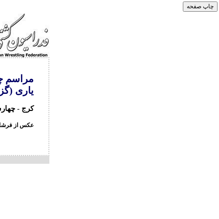
مراسم چه
یاری (گ
کرج - چهارشنبه 23 
عکس از فرشاد 