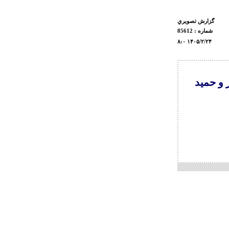
گزارش تصويري
شماره : 85612
۸:۰ ۱۴۰۵/۲/۲۴
 و حمید