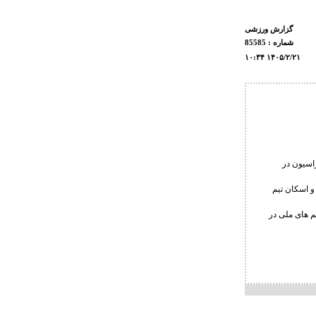
گزارش ورزشی
شماره : 85585
۱۰:۳۴ ۱۴۰۵/۲/۲۱
 فدراسیون در
 اسکان تیم
م های ملی در