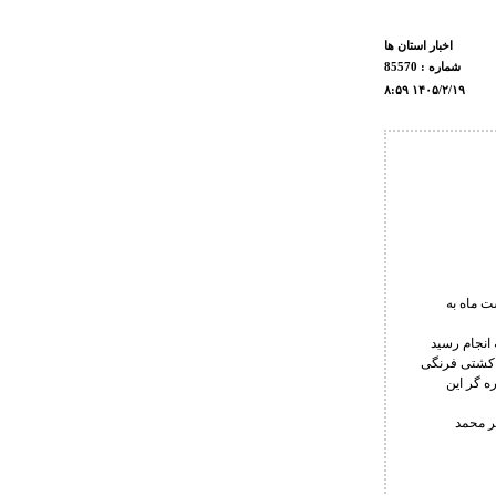
اخبار استان ها
شماره : 85570
۸:۵۹ ۱۴۰۵/۲/۱۹
تخابی کشتی ساحلی نوجوانان روز جمعه 18 اردیبهشت ماه به
 انجام رسید
 کشتی فرنگی
ه گر این
ظر محمد