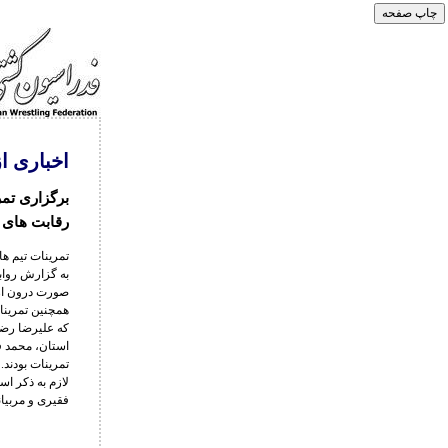
اخباری ا
برگزاری تمر
رقابت های 
تمرینات تیم ها
صورت درون ارد
همچنین تمرینات
که علیرضا رض
استان، محمد ف
تمرینات بودند.
لازم به ذکر اس
فقیری و مربیان