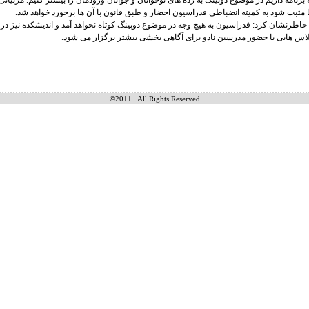
ه برنامه داریم در موضوع دوپینگ به رده های نوجوانان و جوانان ورودمان را بیشتر کنیم. مربیا
 مثبت شود به کمیته انضباطی فدراسیون احضار و طبق قانون با آن ها برخورد خواهد شد.
 خاطرنشان کرد: فدراسیون به هیچ وجه در موضوع دوپینگ کوتاه نخواهد آمد و اندیشکده نیز در
لاس هایی با حضور مدرسین نادو برای آگاهی بخشی بیشتر برگزار می شود.
©2011 . All Rights Reserved