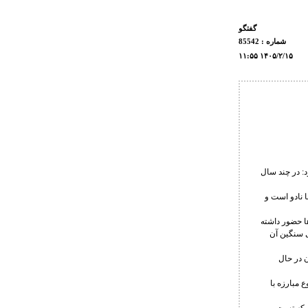
گفتگو
شماره : 85542
۱۱:۵۵ ۱۴۰۵/۲/۱۵
: در چند سال
 نادو است و
ها حضور داشته
ی سنگین آن
 در حال
 مبارزه با