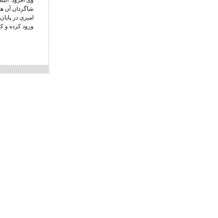
وی افزود: البت
شاگردان آن ها
امیری در پایان
ورود کرده و ک