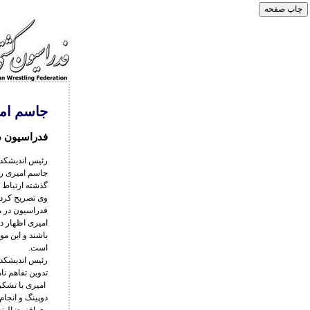
جاسم امیر
فدراسیون د
رئیس اندیشکده
جاسم امیری رئ
گذشته ارتباط ف
وی تصریح کرد:
فدراسیون در م
امیری اظهار دا
باشند و این م
است.
رئیس اندیشکده
تدوین تفاهم نام
امیری با تشکر
دوپینگ و انجام