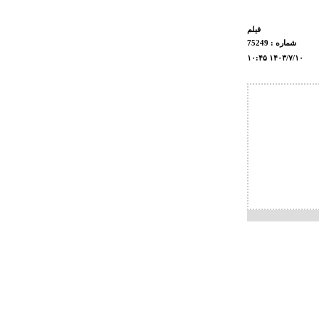
فيلم
شماره : 75249
۱۰:۴۵ ۱۴۰۳/۷/۱۰