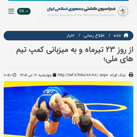
EN
خانه
اطلاع رسانی
اخبار
از روز 23 تیرماه و به میزبانی کمپ تیم
های ملی؛
لینک کوتاه:
http://iwf.ir/lnks/86078/-.aspx
چهارشنبه ۱۷ تیر ۱۴۰۵
10:50