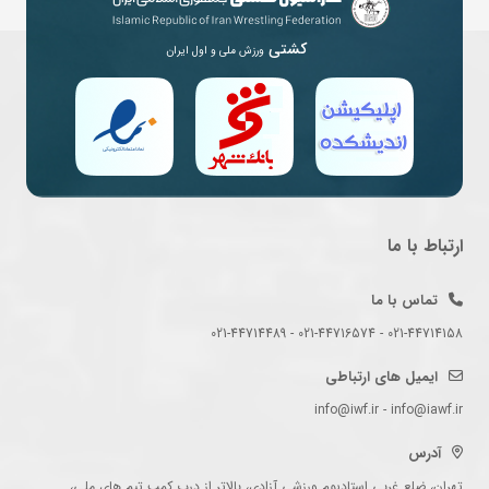
کشتی
ورزش ملی و اول ایران
ارتباط با ما
تماس با ما
021-44714158 - 021-44716574 - 021-44714489
ایمیل های ارتباطی
info@iwf.ir - info@iawf.ir
آدرس
تهران، ضلع غربی استادیوم ورزشی آزادی، بالاتر از درب کمپ تیم های ملی،