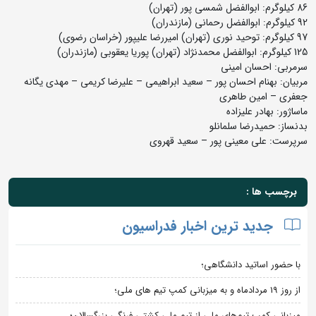
86 کیلوگرم: ابوالفضل شمسی پور (تهران)
92 کیلوگرم: ابوالفضل رحمانی (مازندران)
97 کیلوگرم: توحید نوری (تهران) امیررضا علیپور (خراسان رضوی)
125 کیلوگرم: ابوالفضل محمدنژاد (تهران) پوریا یعقوبی (مازندران)
سرمربی: احسان امینی
مربیان: بهنام احسان پور – سعید ابراهیمی – علیرضا کریمی – مهدی یگانه
جعفری – امین طاهری
ماساژور: بهادر علیزاده
بدنساز: حمیدرضا سلمانلو
سرپرست: علی معینی پور – سعید قهروی
برچسب ها :
جدید ترین اخبار فدراسیون
با حضور اساتید دانشگاهی؛
از روز 19 مردادماه و به میزبانی کمپ تیم های ملی؛
میزبانی کمپ تیم‌های ملی از تیم ملی کشتی فرنگی بزرگسالان؛