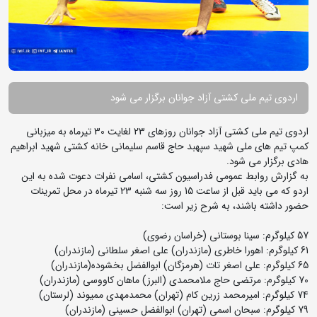
اردوی تیم ملی کشتی آزاد جوانان برگزار می شود
اردوی تیم ملی کشتی آزاد جوانان روزهای 23 لغایت 30 تیرماه به میزبانی
کمپ تیم های ملی شهید سپهبد حاج قاسم سلیمانی خانه کشتی شهید ابراهیم
هادی برگزار می شود.
به گزارش روابط عمومی فدراسیون کشتی، اسامی نفرات دعوت شده به این
اردو که می باید قبل از ساعت 15 روز سه شنبه 23 تیرماه در محل تمرینات
حضور داشته باشند، به شرح زیر است:
57 کیلوگرم: سینا بوستانی (خراسان رضوی)
61 کیلوگرم: اهورا خاطری (مازندران) علی اصغر سلطانی (مازندران)
65 کیلوگرم: علی اصغر تات (هرمزگان) ابوالفضل بخشوده(مازندران)
70 کیلوگرم: مرتضی حاج ملامحمدی (البرز) ماهان کاووسی (مازندران)
74 کیلوگرم: امیرمحمد زرین کام (تهران) محمدمهدی ممیوند (لرستان)
79 کیلوگرم: سبحان اسمی (تهران) ابوالفضل حسینی (مازندران)