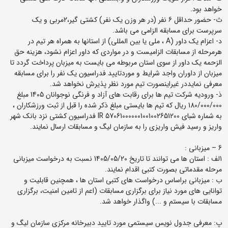
خواهد بود.
ث- حضور حداقل 6 نفر (در هر وزن یک نفر) کشتی گیر،2مربی و یک
سرپرست برای مسابقه الزامی می باشد.
د- اعزام یک داور (A ، ملی یا بین المللی) از استانها به همراه هر تیم در
هرمرحله از مسابقات الزامیست و در مواردی که داور اعزام نشود، هزینه حق
الزحمه یک داور از سوی استان مربوطه می بایست به میزبان پرداخت گردد تا
میزبان از داوران واجد شرایط و موردتایید فدراسیون یک نفر را برای مسابقه
معرفی نمایددر غیراینصورت تیم مورد نظر پذیرش نخواهد شد.
ذ- ورودیه شرکت تیم ها برای رقابت های آزاد و فرنگی نوجوانان 1405 مبلغ
180/000/000 ریال که تیم ها بایستی مبلغ ذکر شده را قبل از ثبت ورزشکاران ،
به شماره شبای IR 570610000001001002651200 فدراسیون کشتی نزد بانک شهر
واریز و رسید فیش واریزی را به سازمان لیگ و مسابقات ارسال نمایند.
6 – میزبانی :
1لف : استان ها می توانند تا تاریخ 1405/05/20 نسبت به درخواست میزبانی
مرحله مقدماتی بصورت کتبی اقدام نمایند.
ب : میزبانی براساس درخواست های کتبی استان ها ، همچنین قابلیت و
توانایی های مورد نیاز برای برگزاری مسابقات (اعم از تامین امنیت، برگزاری
مسابقات با سیستم و ...) واگذار خواهد شد.
پ: معرفی جدول نویس سیستمی مورد تایید دبیرخانه مرکزی سازمان لیگ و