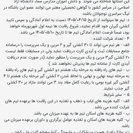
این استانها شناخته می شوند. و دانش آموزان مدارس سماء دانشگاه آزاد
اسلامی در سراسر کشور با گواهی تحصیلی معتبر می توانند عضو این باشگاه در
لیگ سراسری نوجوانان باشند.
د: تیم ها میتوانند از تاریخ 1405/04/15 نسبت به اعلام آمادگی و سپس تایید
کشتی گیران خود اقدام نمایند، شروع رقابت ها نیمه اول شهریورماه خواهد
بود، ضمناً فرصت اعلام آمادگی تیم ها تا تاریخ 1405/05/10 می باشد.
4 - تعداد شرکت کننده :
الف - هر تیم می تواند تا 30 کشتی گیر و 6 مربی و یک سرپرست را درسامانه
جامع مسابقات ثبت و آیدی کارت دریافت نماید ولی در مسابقات فقط لیست
20 کشتی گیر3 مربی و یک سرپرست را منظور نماید.(در صورت عدم دریافت
آیدی کارت از سامانه تیم ها پذیرش نخواهند شد ).
ب - تیم های راه یافته به مرحله یک هشتم دو کشتی گیر و تیم های راه یافته
به مرحله نیمه نهایی و نهایی با لحاظ شدن 2 کشتی گیر مرحله یک هشتم تا 4
کشتی گیر غیره بومی با رعایت کامل مفاد بند 3 می توانند مازاد بر 30 کشتی
گیر جذب نمایند.
5 – سایر شرایط:
الف - کلیه هزینه های ایاب و ذهاب و تغذیه در این رقابت ها برعهده تیم های
شرکت کننده می باشد.
ب - کلیه هزینه های اسکان تیم ها به عهده میزبان می باشد.
پ- کلیه هزینه های اسکان و تغذیه عوامل برگزاری و داوران برعهده میزبان می
باشد.
ت- ملاک احراز هویت ورزشکاران و وابستگی آنها سامانه کارت ملی کشتی