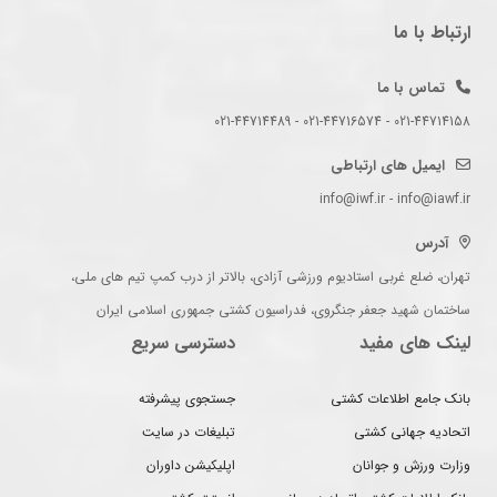
ارتباط با ما
تماس با ما
021-44714158 - 021-44716574 - 021-44714489
ایمیل های ارتباطی
info@iwf.ir - info@iawf.ir
آدرس
تهران، ضلع غربی استادیوم ورزشی آزادی، بالاتر از درب کمپ تیم های ملی،
ساختمان شهید جعفر جنگروی، فدراسیون کشتی جمهوری اسلامی ایران
لینک های مفید
دسترسی سریع
بانک جامع اطلاعات کشتی
جستجوی پیشرفته
اتحادیه جهانی کشتی
تبلیغات در سایت
وزارت ورزش و جوانان
اپلیکیشن داوران