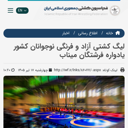
EN
خانه
اطلاع رسانی
اخبار
لیگ کشتی آزاد و فرنگی نوجوانان کشور
یادواره فرشتگان میناب
لینک کوتاه:
http://iwf.ir/lnks/86077/-.aspx
چهارشنبه ۱۷ تیر ۱۴۰۵
10:20