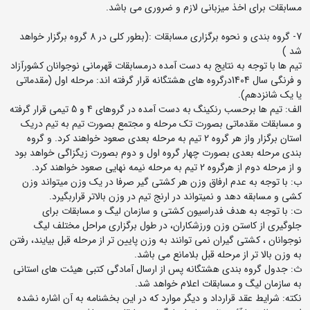
مسابقات برای اخذ میزبانی لازم و ضروری می باشد.
7- گروه بندی و نحوه برگزاری مسابقات :(بطور کلی در 8 گروه برگزار خواهد
شد )
تیم ها با توجه به نتایج به دست آمده درمسابقات قهرمانی نوجوانان کشورآزاد
و فرنگی سال 1404درگروه های هشتگانه قرار گرفته اند: مرحله اول (مقدماتی
یا یک شانزدهم).
الف: تیم ها برحسب رنکینگ به دست آمده در گروهای 4 و 5 تیمی قرار گرفته
و مسابقات مقدماتی بصورت تک مرحله و مجتمع بصورت تیم به تیم دریک
استان برگزار واز هر گروه 2 تیم به مرحله بعدی صعود خواهند کرد. و گروه
بندی مرحله بعدی بصورت چهار گروه اول و دوم بصورت زیگزاگی خواهد بود
و از مرحله دوم از هرگروه 2 تیم به مرحله نیمه نهایی صعود خواهند کرد.
ب: با توجه به عدم ارفاق وزن هر کشتی گیر صرفا در یک وزن میتواند وزن
کشی و مسابقه دهد و نمیتواند در ارنج تیم در وزن بالاتر قراربگیرد.
ت: با توجه به هدف فدراسیون کشتی و سازمان لیگ و مسابقات برای
جلوگیری از کاستن وزن ورزشکاران، در طول برگزاری مراحل مختلف لیگ
نوجوانان ، کشتی گیران نمی توانند به وزن پایین تر از مرحله قبل بیایند، رفتن
به وزن بالا تر از مرحله قبل بلامانع می باشد.
ث: جدول گروه بندی هشتگانه پس از ارسال آمادگی کتبی هیئت های استانی
به سازمان لیگ و مسابقات اعلام خواهد شد.
نکته: شرایط عقد قرارداد و دیگر موارد که در این بخشنامه به آن اشاره نشده