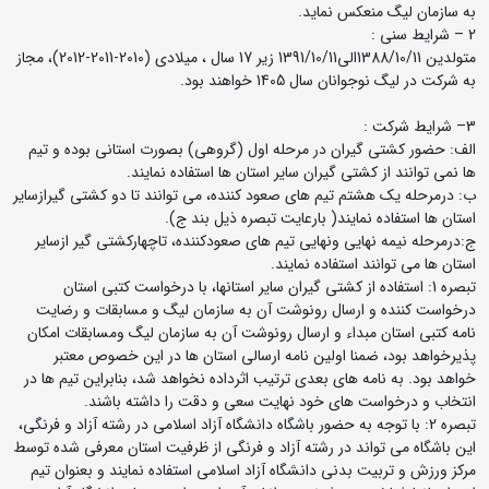
به سازمان لیگ منعکس نماید.
2 – شرایط سنی :
متولدین 1388/10/11الی1391/10/11 زیر 17 سال ، میلادی (2010-2011-2012)، مجاز
به شرکت در لیگ نوجوانان سال 1405 خواهند بود.
3– شرایط شرکت :
الف: حضور کشتی گیران در مرحله اول (گروهی) بصورت استانی بوده و تیم
ها نمی توانند از کشتی گیران سایر استان ها استفاده نمایند.
ب: درمرحله یک هشتم تیم های صعود کننده، می توانند تا دو کشتی گیرازسایر
استان ها استفاده نمایند( بارعایت تبصره ذیل بند ج).
ج:درمرحله نیمه نهایی ونهایی تیم های صعودکننده، تاچهارکشتی گیر ازسایر
استان ها می توانند استفاده نمایند.
تبصره 1: استفاده از کشتی گیران سایر استانها، با درخواست کتبی استان
درخواست کننده و ارسال رونوشت آن به سازمان لیگ و مسابقات و رضایت
نامه کتبی استان مبداء و ارسال رونوشت آن به سازمان لیگ ومسابقات امکان
پذیرخواهد بود، ضمنا اولین نامه ارسالی استان ها در این خصوص معتبر
خواهد بود. به نامه های بعدی ترتیب اثرداده نخواهد شد، بنابراین تیم ها در
انتخاب و درخواست های خود نهایت سعی و دقت را داشته باشند.
تبصره 2: با توجه به حضور باشگاه دانشگاه آزاد اسلامی در رشته آزاد و فرنگی،
این باشگاه می تواند در رشته آزاد و فرنگی از ظرفیت استان معرفی شده توسط
مرکز ورزش و تربیت بدنی دانشگاه آزاد اسلامی استفاده نمایند و بعنوان تیم