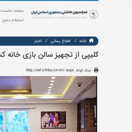
صفحه نخست
استعلام مجوز
خانه
اطلاع رسانی
اخبار
کلیپی از تجهیز سالن بازی خانه 
لینک کوتاه:
http://iwf.ir/lnks/86076/-.aspx