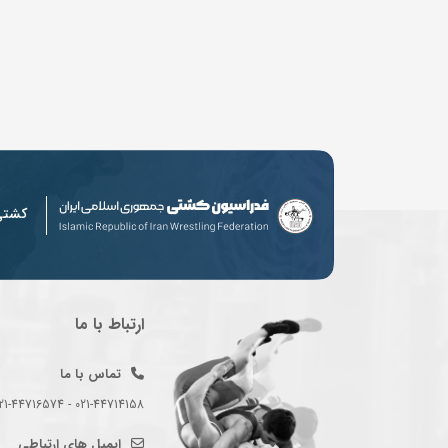
کشت
ارتباط با ما
تماس با ما
021-44714158 - 021-44716574 - 021-44714489
ایمیل های ارتباطی