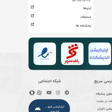
اردوها
مسابقات
بخشنامه ها
رسی سریع
شبکه اجتماعی
وی پیشرفته
غات در سایت
اپلیکیشن فیتو ـ
یشن داوران
اندروید