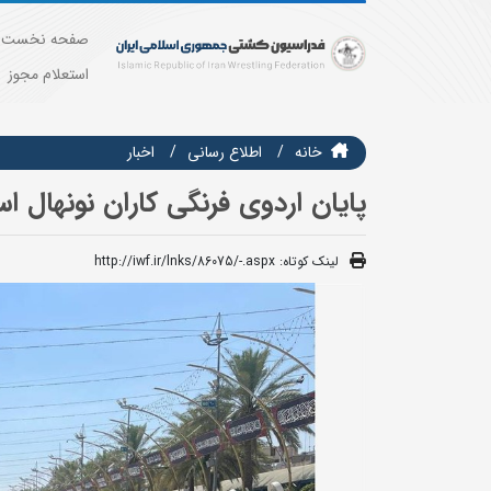
صفحه نخست
استعلام مجوز
خانه
اطلاع رسانی
اخبار
پایان اردوی فرنگی کاران نونهال اس
لینک کوتاه:
http://iwf.ir/lnks/86075/-.aspx