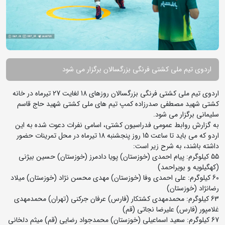
اردوی تیم ملی کشتی فرنگی بزرگسالان برگزار می شود
اردوی تیم ملی کشتی فرنگی بزرگسالان روزهای 18 لغایت 27 تیرماه در خانه
کشتی شهید مصطفی صدرزاده کمپ تیم های ملی کشتی شهید حاج قاسم
سلیمانی برگزار می شود.
به گزارش روابط عمومی فدراسیون کشتی، اسامی نفرات دعوت شده به این
اردو که می باید تا ساعت 15 روز پنجشنبه 18 تیرماه در محل تمرینات حضور
داشته باشند، به شرح زیر است:
55 کیلوگرم: پیام احمدی (خوزستان) پویا دادمرز (خوزستان) حسین بیژنی
(کهگیلویه و بویراحمد)
60 کیلوگرم: علی احمدی وفا (خوزستان) مهدی محسن نژاد (خوزستان) میلاد
رضانژاد (خوزستان)
63 کیلوگرم: محمدمهدی کشتکار (فارس) عرفان جرکنی (تهران) محمدمهدی
غلامپور (فارس) علیرضا نجاتی (قم)
67 کیلوگرم: سعید اسماعیلی (خوزستان) محمدجواد رضایی (قم) میثم دلخانی