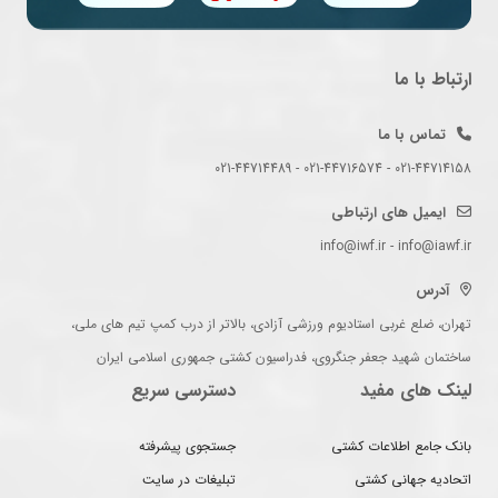
ارتباط با ما
تماس با ما
021-44714158 - 021-44716574 - 021-44714489
ایمیل های ارتباطی
info@iwf.ir - info@iawf.ir
آدرس
تهران، ضلع غربی استادیوم ورزشی آزادی، بالاتر از درب کمپ تیم های ملی،
ساختمان شهید جعفر جنگروی، فدراسیون کشتی جمهوری اسلامی ایران
لینک های مفید
دسترسی سریع
بانک جامع اطلاعات کشتی
جستجوی پیشرفته
اتحادیه جهانی کشتی
تبلیغات در سایت