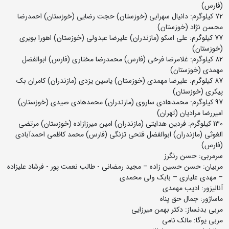
(فارس)
72 کیلوگرم: دانیال سهرابی (خوزستان) حجت رضایی (خوزستان) احمدرضا
محسن نژاد (خوزستان)
77 کیلوگرم: علی اسکو (مازندران) علیرضا عبدولی (خوزستان) اهورا بویری
(خوزستان)
82 کیلوگرم: غلامرضا فرخی (فارس) محمدرضا مختاری (فارس) ابوالفضل
مهمدی (خوزستان)
87 کیلوگرم: علیرضا مهمدی (خوزستان) یاسین یزدی (مازندران) کامران بک
پیکری (خوزستان)
97 کیلوگرم: محمدهادی ساروی (مازندران) محمدهادی صیدی (خوزستان)
امیررضا مرادیان (تهران)
130 کیلوگرم: فردین هدایتی (مازندران) امین میرزازاده (خوزستان) مرتضی
الغوثی (مازندران) ابوالفضل فتحی تزنگی (فارس) محمد کاظمی احمدآبادی
(فارس)
سرمربی: حسن رنگرز
مربیان: حسن حسین زاده – مجید رمضانی - طالب نعمت پور - فرشاد علیزاده
– مهدی علیاری – بابک ولی محمدی
آنالیزور: ادیب مهمدی
ماساژور: جمال حق پناه
مربی بدنساز: دکتر بهمن میرزایی
مربی یوگا: مالک نامی