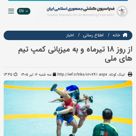
EN
خانه
اطلاع رسانی
اخبار
از روز 18 تیرماه و به میزبانی کمپ تیم
های ملی
لینک کوتاه:
http://iwf.ir/lnks/86074/-.aspx
سه شنبه ۱۶ تیر ۱۴۰۵
13:45