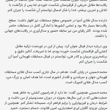
رقابت‌ها مقابل حریفی از قرقیزستان شکست خوردم، اما پس از بازگشت با
تلاش و تمرین بیشتر، خدا را شکر امسال توانستم آن شکست را جبران کنم.
دارنده مدال طلای آسیا در خصوص سطح مسابقات نیز اظهار داشت: سطح
رقابت‌ها بسیار بالا بود و تمامی کشورها با آمادگی کامل در مسابقات حاضر
شده بودند. اکثر رقبای من نیز سابقه حضور و مدال‌آوری در رقابت‌های جهانی
را داشتند.
وی درباره دیدار فینال عنوان کرد: پیش از این در تورنمنت ترکیه مقابل
کشتی‌گیر قزاقستان شکست خورده بودم، اما با تمرینات، آنالیز دقیق و
برنامه‌ریزی مربیان و کادر فنی، توانستم در فینال مسابقات قهرمانی آسیا آن
شکست را جبران کنم.
محمدحسینی در پایان گفت: هدفم در سال جاری کسب مدال طلای مسابقات
قهرمانی جهان و سربلندی و اقتدار کشورم است، اما هدف اصلی و بزرگ من،
کسب مدال طلای المپیک است.
محمدحسینی همچنین گفت: جا دارد از فدراسیون کشتی به خاطر همه
حمایت‌هایی که در این سال‌ها، به‌ویژه در دوران مصدومیتم از من داشت و
شرایط درمان و فیزیوتراپی را برایم فراهم کرد، صمیمانه تشکر کنم. همچنین از
مربیان عزیزم؛ آقایان ایرج اسفندیاری، امین قلاوند، حسام دستمزد، حمید