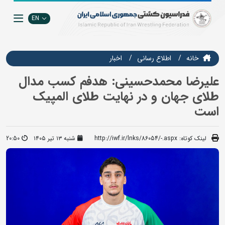
EN
خانه
اطلاع رسانی
اخبار
علیرضا محمدحسینی: هدفم کسب مدال
طلای جهان و در نهایت طلای المپیک
است
لینک کوتاه:
http://iwf.ir/lnks/86054/-.aspx
شنبه ۱۳ تیر ۱۴۰۵
20:50