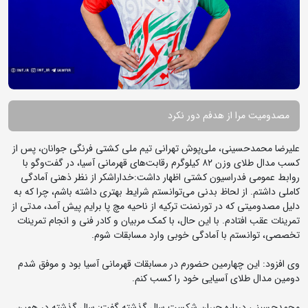
مصدومیت مرا از هدفم دور نکرد
علیرضا محمدحسینی، ملی‌پوش تهرانی تیم ملی کشتی فرنگی جوانان، پس از
کسب مدال طلای وزن ۸۲ کیلوگرم رقابت‌های قهرمانی آسیا، در گفت‌وگو با
روابط عمومی فدراسیون کشتی اظهار داشت:خداراشکر از نظر ذهنی آمادگی
کاملی داشتم. از لحاظ بدنی می‌توانستم شرایط بهتری داشته باشم، چرا که به
دلیل مصدومیتی که در تورنمنت ترکیه از ناحیه مچ پا برایم پیش آمد، مدتی از
تمرینات عقب افتادم. با این حال، با کمک مربیان و کادر فنی و انجام تمرینات
تخصصی، توانستم با آمادگی خوبی وارد مسابقات شوم.
وی افزود: این چهارمین حضورم در مسابقات قهرمانی آسیا بود و موفق شدم
دومین مدال طلای آسیایی خود را کسب کنم.
محمدحسینی درباره جبران شکست سال گذشته گفت: سال گذشته در همین