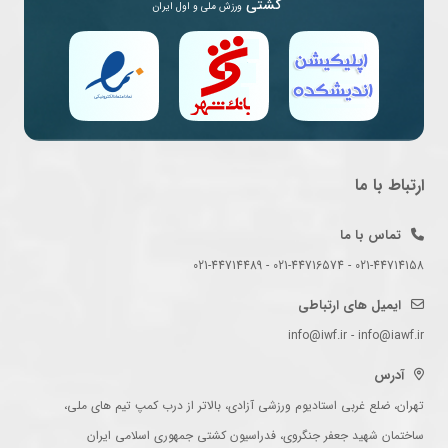
کشتی
ورزش ملی و اول ایران
ارتباط با ما
تماس با ما
021-44714158 - 021-44716574 - 021-44714489
ایمیل های ارتباطی
info@iwf.ir - info@iawf.ir
آدرس
تهران، ضلع غربی استادیوم ورزشی آزادی، بالاتر از درب کمپ تیم های ملی،
ساختمان شهید جعفر جنگروی، فدراسیون کشتی جمهوری اسلامی ایران