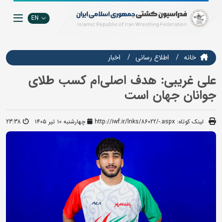
EN
خانه
اطلاع رسانی
اخبار
علی غریبی: هدف اصلی‌ام کسب طلای
جوانان جهان است
لینک کوتاه:
http://iwf.ir/lnks/86022/-.aspx
چهارشنبه ۱۰ تیر ۱۴۰۵
23:38