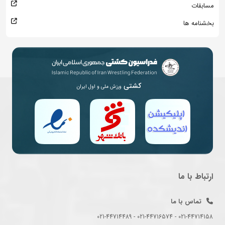
مسابقات
بخشنامه ها
کشتی
ورزش ملی و اول ایران
ارتباط با ما
تماس با ما
021-44714158 - 021-44716574 - 021-44714489