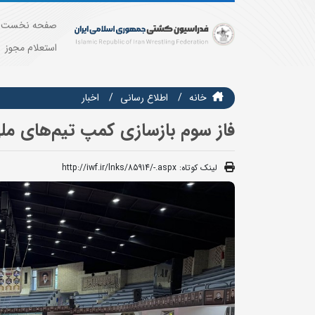
صفحه نخست
استعلام مجوز
خانه
اطلاع رسانی
اخبار
فاز سوم بازسازی کمپ تیم‌های ملی
لینک کوتاه:
http://iwf.ir/lnks/85914/-.aspx