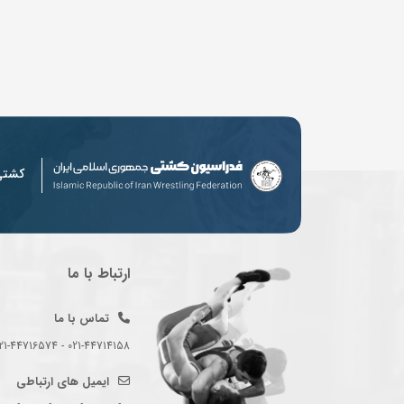
کشت
ارتباط با ما
تماس با ما
021-44714158 - 021-44716574 - 021-44714489
ایمیل های ارتباطی