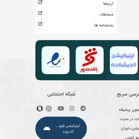
اردوها
مسابقات
بخشنامه ها
رسی سریع
شبکه اجتماعی
وی پیشرفته
غات در سایت
اپلیکیشن فیتو ـ
یشن داوران
اندروید
یتو کشتی