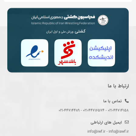
کشتی
ورزش ملی و اول ایران
ارتباط با ما
تماس با ما
021-44714158 - 021-44716574 - 021-44714489
ایمیل های ارتباطی
info@iwf.ir - info@iawf.ir