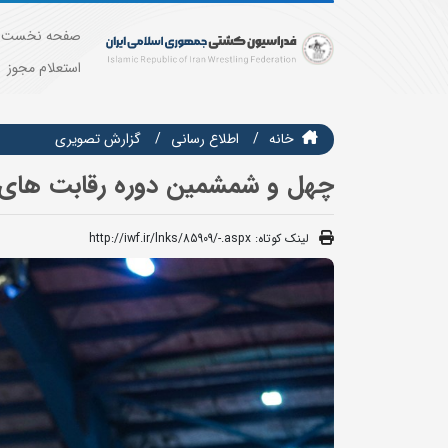
صفحه نخست
استعلام مجوز
خانه
اطلاع رسانی
گزارش تصويري
چهل و شمشمین دوره رقابت های ب
لینک کوتاه:
http://iwf.ir/lnks/85909/-.aspx