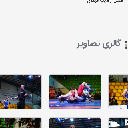
عکس از ادیب مهمدی
گالری تصاویر