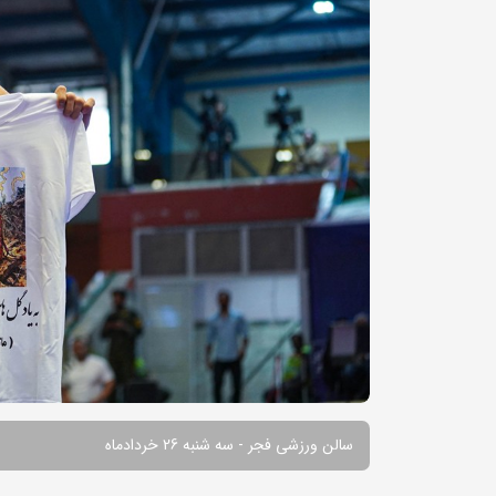
سالن ورزشی فجر - سه شنبه 26 خردادماه