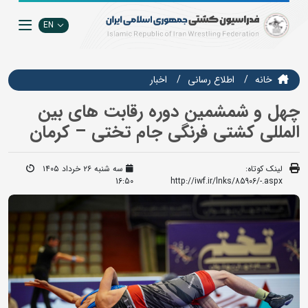
EN
خانه
اطلاع رسانی
اخبار
چهل و شمشمین دوره رقابت های بین
المللی کشتی فرنگی جام تختی – کرمان
لینک کوتاه:
سه شنبه ۲۶ خرداد ۱۴۰۵
16:50
http://iwf.ir/lnks/85906/-.aspx