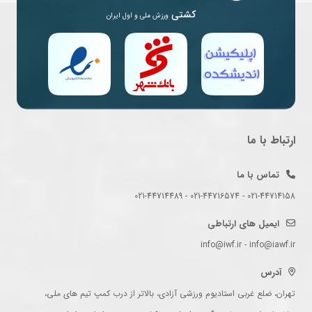
کشتی
ورزش ملی و اول ایران
ارتباط با ما
تماس با ما
021-44714158 - 021-44716574 - 021-44714489
ایمیل های ارتباطی
info@iwf.ir - info@iawf.ir
آدرس
تهران، ضلع غربی استادیوم ورزشی آزادی، بالاتر از درب کمپ تیم های ملی،