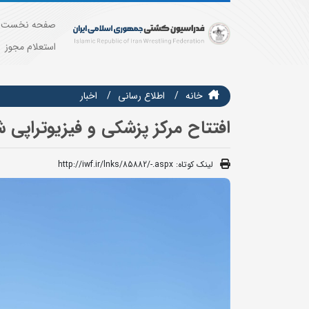
صفحه نخست
استعلام مجوز
خانه
اطلاع رسانی
اخبار
افتتاح مرکز پزشکی و فیزیوتراپی 
لینک کوتاه:
http://iwf.ir/lnks/85882/-.aspx