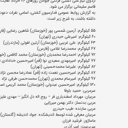
قاسم سلیمانى برگزار می شود.
داشته باشند، به شرح زیر است:
55 کیلوگرم: آرمین شمسی پور (خوزستان) شاهین رضایی (فارس)
60 کیلوگرم: امیرعلی حیدری (تهران)
63 کیلوگرم: علی غریبی (خوزستان) آرتین لفوتی (مازندران)
67 کیلوگرم: محمدرضا غلامی (فارس)
72 کیلوگرم: احمدرضا محمدیان (خوزستان) محمد کاظمی (خوزستان)
77 کیلوگرم: امیرمهدی سعیدی نوا (قم) امیرحسین خدادادی (اروند)
82 کیلوگرم: علیرضا محمدحسینی (تهران)
87 کیلوگرم: امیرحسین نعمت زاده (قم) عمادرضا محسن نژاد (خوزستان)
97 کیلوگرم: امیرسام محمدی (تهران) محمدحسن طرفی نژاد (اروند)
130 کیلوگرم: امیرحسین عبدولی (خوزستان) محمد کریمی اصل (آذربایجان شرقی)
سرمربی: حمید باوفا
مربیان: مهرداد اسفندیاری فر – روح اله دل انگیز – مهدی علیزا
مربی بدنساز: دکتر بهمن میرزایی
مربی سازنده: طیب حیدری
مربیان معرفی شده توسط اندیشکده: جواد اندیشه (گلستان) 
ماساژور: فرشید فرزان
سرپرست: امیر آذری