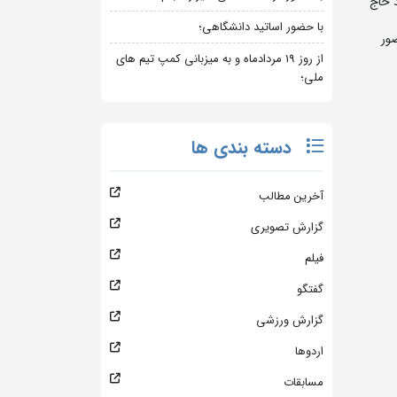
پهبد حاج
با حضور اساتید دانشگاهی؛
 محل اردو حضور
از روز 19 مردادماه و به میزبانی کمپ تیم های
ملی؛
دسته بندی ها
آخرین مطالب
گزارش تصویری
فیلم
گفتگو
گزارش ورزشی
اردوها
مسابقات