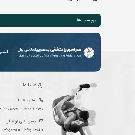
برچسب ها :
کشت
ارتباط با ما
تماس با ما
021-44714158 - 021-44716574 - 021-44714489
ایمیل های ارتباطی
info@iwf.ir - info@iawf.ir