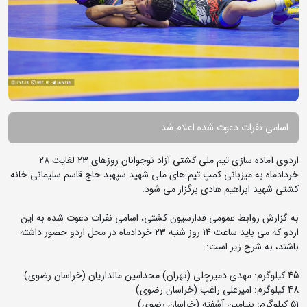
اسامی نفرات دعوت شده اعلام شد
اردوی آماده سازی تیم ملی کشتی آزاد نوجوانان روزهای 23 لغایت 28
خردادماه به میزبانی کمپ تیم های ملی شهید سپهبد حاج قاسم سلیمانی خانه
کشتی شهید ابراهیم هادی برگزار می شود.
به گزارش روابط عمومی فدارسیون کشتی، اسامی نفرات دعوت شده به این
اردو که می باید ساعت 14 روز شنبه 23 خردادماه در محل اردو حضور داشته
باشند، به شرح زیر است:
45 کیلوگرم: مهدی دمیرچلی (تهران) محدامین مالداریان (خراسان رضوی)
48 کیلوگرم: امیرعلی راغب (خراسان رضوی)
51 کیلوگرم: بنیامین آشفته (خراسان رضوی)