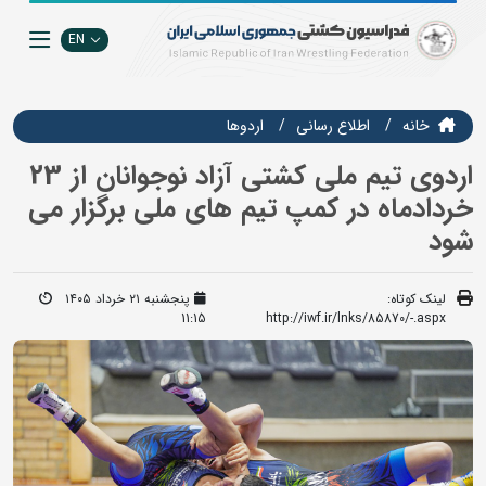
EN
خانه
اطلاع رسانی
اردوها
اردوی تیم ملی کشتی آزاد نوجوانان از 23
خردادماه در کمپ تیم های ملی برگزار می
شود
لینک کوتاه:
پنجشنبه ۲۱ خرداد ۱۴۰۵
11:15
http://iwf.ir/lnks/85870/-.aspx