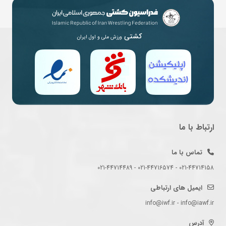
کشتی
ورزش ملی و اول ایران
ارتباط با ما
تماس با ما
021-44714158 - 021-44716574 - 021-44714489
ایمیل های ارتباطی
info@iwf.ir - info@iawf.ir
آدرس