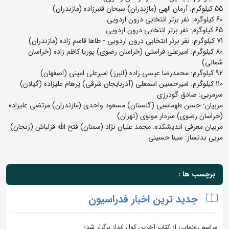
55 کیلوگرم: آرمان الهی (مازندران) سبحان قنبرزاده (مازندران)
60 کیلوگرم: نفر برتر انتخابی درون اردویی
65 کیلوگرم: نفر برتر انتخابی درون اردویی
71 کیلوگرم: نفر برتر انتخابی درون اردویی - طاها قاسم زاده (مازندران)
80 کیلوگرم: امیرعلی فراستی (خراسان رضوی) پوریا کاظم زاده (خراسان
شمالی)
92 کیلوگرم: محمدرضا عیسی زاده (البرز) امیرعلی امینی (اصفهان)
110 کیلوگرم: امیرحسین اسمعلی (آذربایجان شرقی) پرهام علیزاده (گیلان)
سرمربی‌: صادق گودرزی
مربیان: حسن طهماسبی (گلستان) مسعود واحدی (مازندران) مرتضی علیزاده
(خراسان رضوی) سردار مولوی (تهران)
مربیان معرفی اندیشکده: محمد علیان نژاد (سمنان) فتح الله قزلباش (زنجان)
مربی بدنساز: سینا حسینی
برچسب ها :
جدید ترین اخبار فدراسیون
مراسم رونمایی از کتاب آخرین کول انداز برگزار شد؛