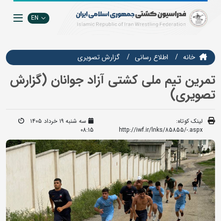
EN
خانه
اطلاع رسانی
گزارش تصويري
تمرین تیم ملی کشتی آزاد جوانان (گزارش
تصویری)
لینک کوتاه:
سه شنبه ۱۹ خرداد ۱۴۰۵
08:15
http://iwf.ir/lnks/85855/-.aspx