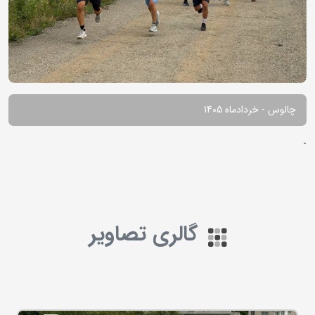
چالوس - خردادماه 1405
-
گالری تصاویر