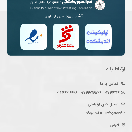
کشتی
ورزش ملی و اول ایران
ارتباط با ما
تماس با ما
021-44714158 - 021-44716574 - 021-44714489
ایمیل های ارتباطی
info@iwf.ir - info@iawf.ir
آدرس