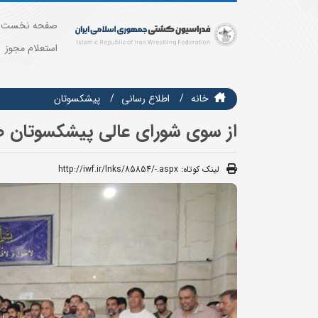
صفحه نخست
استعلام مجوز
خانه
اطلاع رسانی
پیشکسوتان
از سوی شورای عالی پیشکسوتان 
لینک کوتاه:
http://iwf.ir/lnks/85854/-.aspx