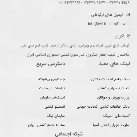
021-44714158 - 021-44716574 - 021-44714489
ایمیل های ارتباطی
info@iwf.ir - info@iawf.ir
آدرس
تهران، ضلع غربی استادیوم ورزشی آزادی، بالاتر از درب کمپ تیم های ملی،
ساختمان شهید جعفر جنگروی، فدراسیون کشتی جمهوری اسلامی ایران
لینک های مفید
دسترسی سریع
بانک جامع اطلاعات کشتی
جستجوی پیشرفته
اتحادیه جهانی کشتی
تبلیغات در سایت
وزارت ورزش و جوانان
اپلیکیشن داوران
بانک اطلاعات کشتی اتحادیه جهانی
انستیتو کشتی
کمیته ملی المپیک
سازمان لیگ
سایت شورای کشتی آسیا
سامانه جامع کشتی ایران
شبکه اجتماعی