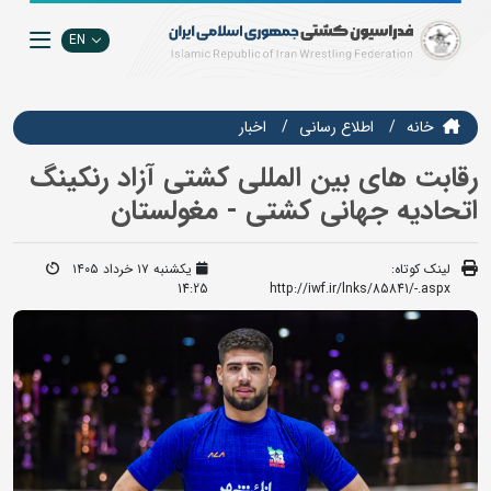
EN
خانه
اطلاع رسانی
اخبار
رقابت های بین المللی کشتی آزاد رنکینگ
اتحادیه جهانی کشتی - مغولستان
لینک کوتاه:
یکشنبه ۱۷ خرداد ۱۴۰۵
14:25
http://iwf.ir/lnks/85841/-.aspx