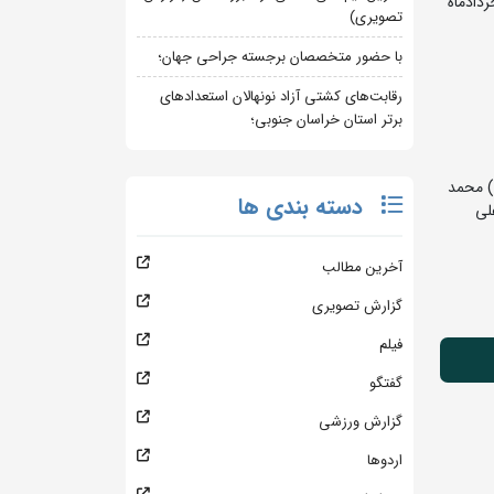
ن قهرمانی کشور یادواره شهدای کشتی گیر زنجان (رضا نجفی، مجید قاسمی و دلاور امیرخانی) روزهای 19 و 20 خردادماه
تصویری)
با حضور متخصصان برجسته جراحی جهان؛
رقابت‌های کشتی آزاد نونهالان استعدادهای
برتر استان خراسان جنوبی؛
) محمد
دسته بندی ها
لی
آخرین مطالب
گزارش تصویری
فیلم
گفتگو
گزارش ورزشی
اردوها