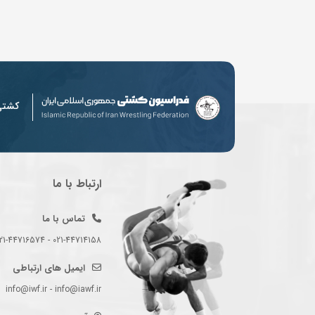
کشت
ارتباط با ما
تماس با ما
021-44714158 - 021-44716574 - 021-44714489
ایمیل های ارتباطی
info@iwf.ir - info@iawf.ir