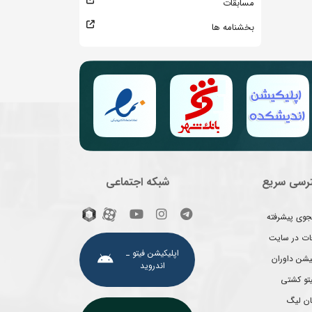
مسابقات
بخشنامه ها
رسی سریع
شبکه اجتماعی
وی پیشرفته
غات در سایت
اپلیکیشن فیتو ـ
یشن داوران
اندروید
یتو کشتی
ان لیگ