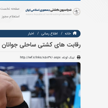
صفحه نخست
استعلام مجوز
خانه
اطلاع رسانی
اخبار
رقابت های کشتی ساحلی جوانان ق
لینک کوتاه:
http://iwf.ir/lnks/85837/-.aspx