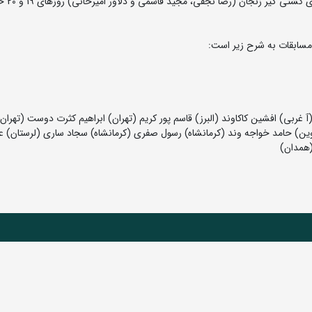
رقابت های کشتی ساحلی جوانا
مسابقات به شرح زیر است:
غربی) افشین کاکاوند (البرز) قاسم پور کریم (تهران) ابراهیم کثرت دوست (تهران
زوین) حامد خواجه وند (کرمانشاه) رسول صفری (کرمانشاه) سجاد ساری (لرستان) ع
(همدان)