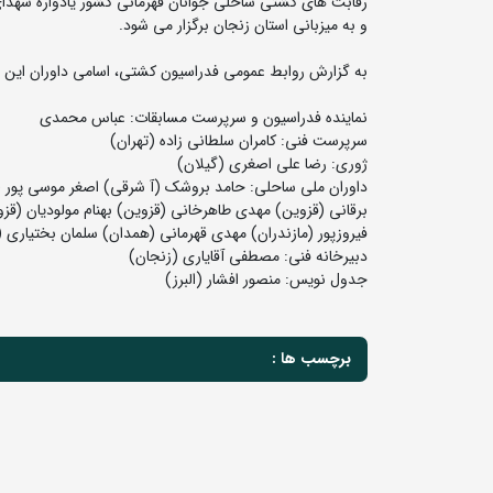
و به میزبانی استان زنجان برگزار می شود.
به گزارش روابط عمومی فدراسیون کشتی، اسامی داوران این 
نماینده فدراسیون و سرپرست مسابقات: عباس محمدی
سرپرست فنی: کامران سلطانی زاده (تهران)
ژوری: رضا علی اصغری (گیلان)
داوران ملی ساحلی: حامد بروشک (آ شرقی) اصغر موسی پور (آ 
برقانی (قزوین) مهدی طاهرخانی (قزوین) بهنام مولودیان (ق
فیروزپور (مازندران) مهدی قهرمانی (همدان) سلمان بختیاری 
دبیرخانه فنی: مصطفی آقایاری (زنجان)
جدول نویس: منصور افشار (البرز)
برچسب ها :