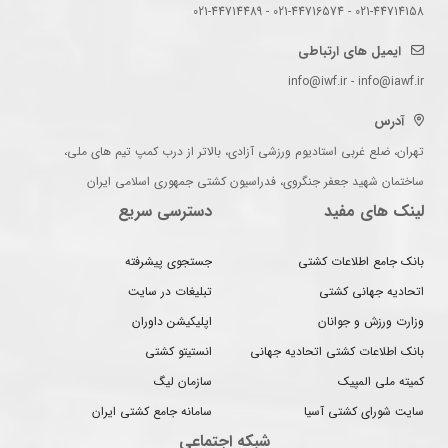
021-44714158 - 021-44716574 - 021-44714489
ایمیل های ارتباطی
info@iwf.ir - info@iawf.ir
آدرس
تهران، ضلع غربی استادیوم ورزشی آزادی، بالاتر از درب کمپ تیم های ملی،
ساختمان شهید جعفر جنگروی، فدراسیون کشتی جمهوری اسلامی ایران
لینک های مفید
دسترسی سریع
بانک جامع اطلاعات کشتی
جستجوی پیشرفته
اتحادیه جهانی کشتی
تبلیغات در سایت
وزارت ورزش و جوانان
اپلیکیشن داوران
بانک اطلاعات کشتی اتحادیه جهانی
انستیتو کشتی
کمیته ملی المپیک
سازمان لیگ
سایت شورای کشتی آسیا
سامانه جامع کشتی ایران
شبکه اجتماعی