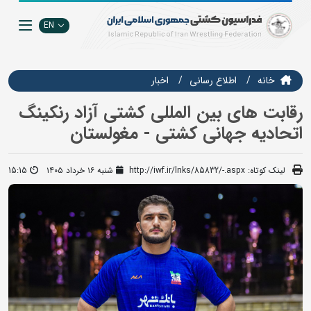
EN
خانه
اطلاع رسانی
اخبار
رقابت های بین المللی کشتی آزاد رنکینگ
اتحادیه جهانی کشتی - مغولستان
لینک کوتاه:
http://iwf.ir/lnks/85832/-.aspx
شنبه ۱۶ خرداد ۱۴۰۵
15:15