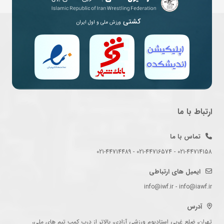
کشتی
ورزش ملی و اول ایران
ارتباط با ما
تماس با ما
021-44714158 - 021-44716574 - 021-44714489
ایمیل های ارتباطی
info@iwf.ir - info@iawf.ir
آدرس
تهران، ضلع غربی استادیوم ورزشی آزادی، بالاتر از درب کمپ تیم های ملی،