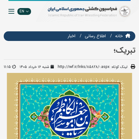
EN
خانه
اطلاع رسانی
اخبار
تبریک؛
لینک کوتاه:
http://iwf.ir/lnks/85828/-.aspx
شنبه ۱۶ خرداد ۱۴۰۵
11:15