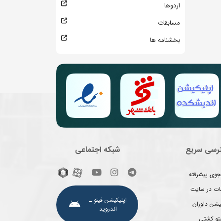
اردوها
مسابقات
بخشنامه ها
رسی سریع
شبکه اجتماعی
وی پیشرفته
غات در سایت
اپلیکیشن فیتو ـ
یشن داوران
اندروید
یتو کشتی