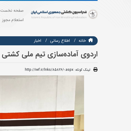
صفحه نخست
استعلام مجوز
خانه
اطلاع رسانی
اخبار
اردوی آماده‌سازی تیم ملی کشتی آ
لینک کوتاه:
http://iwf.ir/lnks/85826/-.aspx