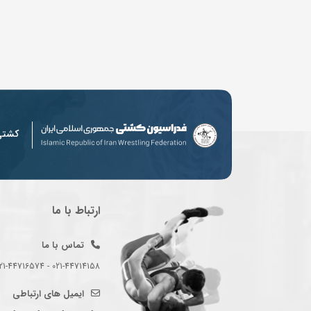
کشت
ارتباط با ما
تماس با ما
021-44714158 - 021-44716574 - 021-44714489
ایمیل های ارتباطی