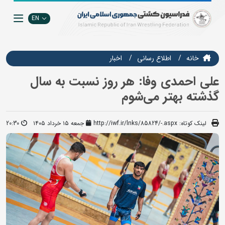
EN
خانه
اطلاع رسانی
اخبار
علی احمدی وفا: هر روز نسبت به سال
گذشته بهتر می‌شوم
لینک کوتاه:
http://iwf.ir/lnks/85824/-.aspx
جمعه ۱۵ خرداد ۱۴۰۵
20:30