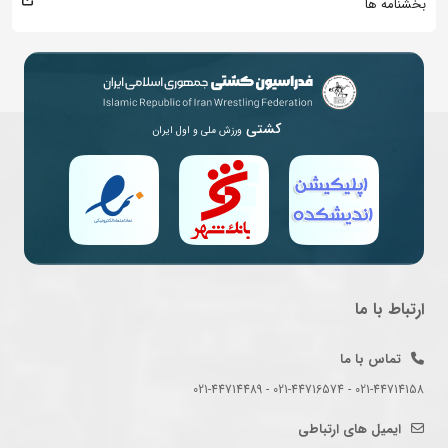
بخشنامه ها
کشتی
ورزش ملی و اول ایران
ارتباط با ما
تماس با ما
021-44714158 - 021-44716574 - 021-44714489
ایمیل های ارتباطی