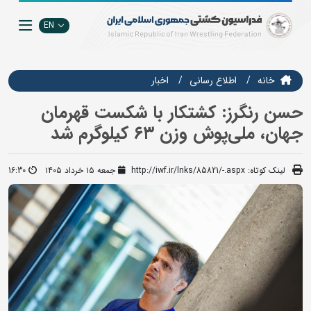
EN
خانه
اطلاع رسانی
اخبار
حسن رنگرز: کشتکار با شکست قهرمان
جهان، ملی‌پوش وزن ۶۳ کیلوگرم شد
لینک کوتاه:
http://iwf.ir/lnks/85821/-.aspx
جمعه ۱۵ خرداد ۱۴۰۵
16:30