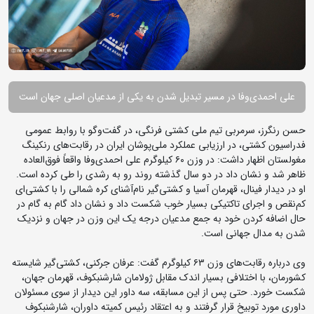
علی احمدی‌وفا در مسیر تبدیل شدن به یکی از مدعیان اصلی جهان است
حسن رنگرز، سرمربی تیم ملی کشتی فرنگی، در گفت‌وگو با روابط عمومی
فدراسیون کشتی، در ارزیابی عملکرد ملی‌پوشان ایران در رقابت‌های رنکینگ
مغولستان اظهار داشت: در وزن ۶۰ کیلوگرم علی احمدی‌وفا واقعاً فوق‌العاده
ظاهر شد و نشان داد در دو سال گذشته روند رو به رشدی را طی کرده است.
او در دیدار فینال، قهرمان آسیا و کشتی‌گیر نام‌آشنای کره شمالی را با کشتی‌ای
کم‌نقص و اجرای تاکتیکی بسیار خوب شکست داد و نشان داد گام به گام در
حال اضافه کردن خود به جمع مدعیان درجه یک این وزن در جهان و نزدیک
شدن به مدال جهانی است.
وی درباره رقابت‌های وزن ۶۳ کیلوگرم گفت: عرفان جرکنی، کشتی‌گیر شایسته
کشورمان، با اختلافی بسیار اندک مقابل ژولامان شارشنبکوف، قهرمان جهان،
شکست خورد. حتی پس از این مسابقه، سه داور این دیدار از سوی مسئولان
داوری مورد توبیخ قرار گرفتند و به اعتقاد رئیس کمیته داوران، شارشنبکوف