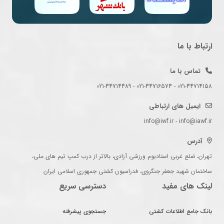
ارتباط با ما
تماس با ما
021-44714158 - 021-44716574 - 021-44714489
ایمیل های ارتباطی
info@iwf.ir - info@iawf.ir
آدرس
تهران، ضلع غربی استادیوم ورزشی آزادی، بالاتر از درب کمپ تیم های ملی،
ساختمان شهید جعفر جنگروی، فدراسیون کشتی جمهوری اسلامی ایران
لینک های مفید
دسترسی سریع
بانک جامع اطلاعات کشتی
جستجوی پیشرفته