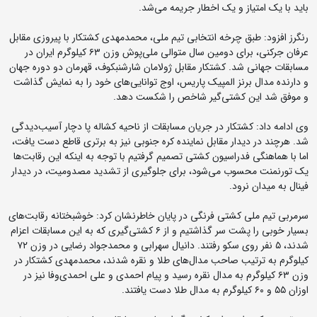
باید با یک امتیاز و یک اخطار جریمه می‌شد.
رنگرز افزود: طبق چرخه انتخابی تیم ملی، محمدمهدی کشتکار با پیروزی مقابل
عرفان جرکنی، برای دومین سال متوالی ملی‌پوش وزن ۶۳ کیلوگرم ایران در
مسابقات جهانی شد. کشتکار مقابل ژولامان شارشنبکوف، قهرمان دو دوره جهان
و دارنده مدال برنز المپیک پاریس، اوج توانایی‌های خود را به نمایش گذاشت
و موفق شد این کشتی‌گیر شاخص را شکست دهد.
وی ادامه داد: کشتکار در جریان مسابقات از ناحیه کشاله پا دچار آسیب‌دیدگی
شد. هرچند در دیدار مقابل نماینده کره جنوبی نیز به برتری قاطع دست یافت،
اما با هماهنگی فدراسیون کشتی تصمیم گرفتیم با توجه به اینکه این رقابت‌ها
یک تورنمنت محسوب می‌شود، برای جلوگیری از تشدید مصدومیت، در دیدار
فینال به میدان نرود.
سرمربی تیم ملی کشتی فرنگی در پایان خاطرنشان کرد: خوشبختانه رقابت‌های
بسیار خوبی را پشت سر گذاشتیم و از ۶ کشتی‌گیری که به این مسابقات اعزام
شدند، ۵ نفر روی سکو رفتند. دانیال سهرابی و محمدجواد رضایی در وزن ۷۲
کیلوگرم به ترتیب صاحب مدال‌های طلا و نقره شدند، محمدمهدی کشتکار در
وزن ۶۳ کیلوگرم به مدال نقره رسید و پیام احمدی و علی احمدی‌وفا نیز در
اوزان ۵۵ و ۶۰ کیلوگرم به مدال طلا دست یافتند.