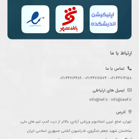
ارتباط با ما
تماس با ما
021-44714158 - 021-44716574 - 021-44714489
ایمیل های ارتباطی
info@iwf.ir - info@iawf.ir
آدرس
تهران، ضلع غربی استادیوم ورزشی آزادی، بالاتر از درب کمپ تیم های ملی،
ساختمان شهید جعفر جنگروی، فدراسیون کشتی جمهوری اسلامی ایران