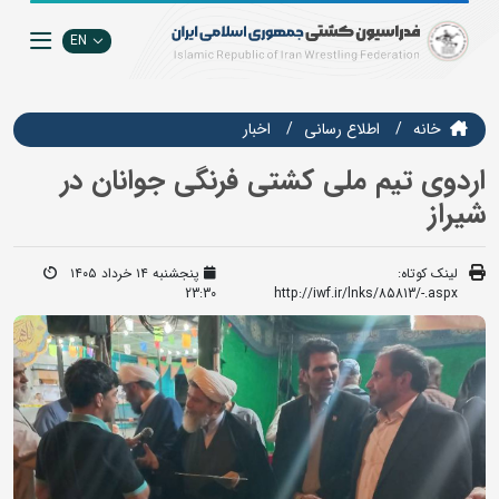
EN
خانه
اطلاع رسانی
اخبار
اردوی تیم ملی کشتی فرنگی جوانان در
شیراز
لینک کوتاه:
پنجشنبه ۱۴ خرداد ۱۴۰۵
23:30
http://iwf.ir/lnks/85813/-.aspx