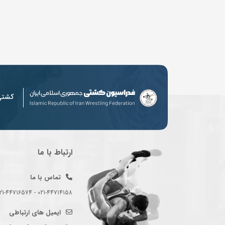
کشت
ارتباط با ما
تماس با ما
021-44714158 - 021-44716574 - 021-44714489
ایمیل های ارتباطی