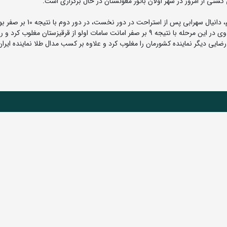
به گزارش روابط عمومی فدراسیون کشتی، در وزن 72 کیلوگرم، دانیال سهرابی پس از استراحت در دو
توشینباتار از مغولستان را شکست داد و راهی نیمه نهایی شد. وی در این مرحله با نتیجه 9 بر صفر امانت سامات اولو از قرقیزستان مغلوب ک
رابی در فینال با نتیجه 8 بر 5 محمد جواد رضایی دیگر نماینده کشورمان را مغلوب کرد و علاوه بر کسب مدال طلا نماینده ا