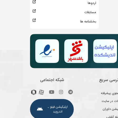
اردوها
مسابقات
بخشنامه ها
رسی سریع
شبکه اجتماعی
وی پیشرفته
غات در سایت
اپلیکیشن فیتو ـ
یشن داوران
اندروید
یتو کشتی