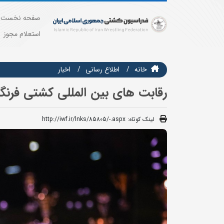
صفحه نخست
استعلام مجوز
خانه
اطلاع رسانی
اخبار
رقابت های بین المللی کشتی فرنگ
لینک کوتاه:
http://iwf.ir/lnks/85805/-.aspx