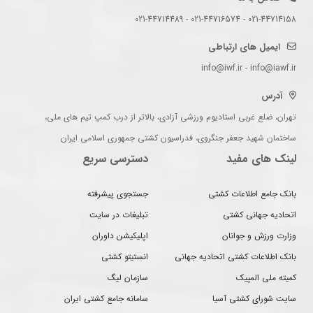
021-44714158 - 021-44716574 - 021-44714489
ایمیل های ارتباطی
info@iwf.ir - info@iawf.ir
آدرس
تهران، ضلع غربی استادیوم ورزشی آزادی، بالاتر از درب کمپ تیم های ملی،
ساختمان شهید جعفر جنگروی، فدراسیون کشتی جمهوری اسلامی ایران
لینک های مفید
دسترسی سریع
بانک جامع اطلاعات کشتی
جستجوی پیشرفته
اتحادیه جهانی کشتی
تبلیغات در سایت
وزارت ورزش و جوانان
اپلیکیشن داوران
بانک اطلاعات کشتی اتحادیه جهانی
انستیتو کشتی
کمیته ملی المپیک
سازمان لیگ
سایت شورای کشتی آسیا
سامانه جامع کشتی ایران