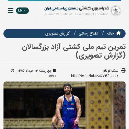
EN
خانه
اطلاع رسانی
گزارش تصويري
تمرین تیم ملی کشتی آزاد بزرگسالان
(گزارش تصویری)
لینک کوتاه:
چهارشنبه ۱۳ خرداد ۱۴۰۵
15:00
http://iwf.ir/lnks/85799/-.aspx