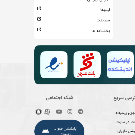
اردوها
مسابقات
بخشنامه ها
رسی سریع
شبکه اجتماعی
وی پیشرفته
غات در سایت
اپلیکیشن فیتو ـ
یشن داوران
اندروید