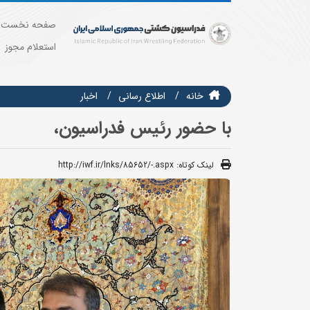
صفحه نخست
استعلام مجوز
خانه
اطلاع رسانی
اخبار
با حضور رئیس فدراسیون،
لینک کوتاه:
http://iwf.ir/lnks/85652/-.aspx