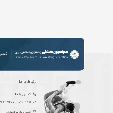
کشت
ارتباط با ما
تماس با ما
021-44714158 - 021-44716574 - 021-44714489
ایمیل های ارتباطی