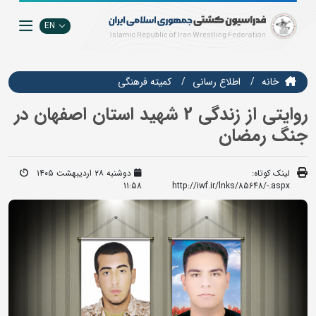
EN
خانه
اطلاع رسانی
كميته فرهنگي
روایتی از زندگی 2 شهید استان اصفهان در
جنگ رمضان
لینک کوتاه:
دوشنبه ۲۸ اردیبهشت ۱۴۰۵
11:58
http://iwf.ir/lnks/85648/-.aspx