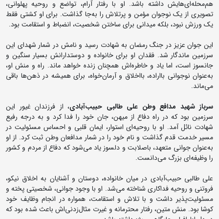
هم‌محله‌ای‌هایش داشته باشد. او با رفتار آرام، تواضع و روحیه پهلوانی،
تصویری از یک نوجوان مؤمن و پرتلاش را به‌جا گذاشت. برای او کشتی فقط
یک ورزش نبود، بلکه میدانی برای ساختن شخصیت، انضباط و استقامت بود.
این جوان عزیز در جنگ رمضان به شهادت رسید و نامش در شمار شهدای این
سرزمین ماندگار شد. فقدان او برای خانواده و دوستدارانش بسیار سنگین و
جانسوز است، اما یاد و خاطره‌اش همچنان زنده خواهد ماند. راه و منش او،
به‌عنوان نوجوانی بااراده، بااخلاق و آرمان‌خواه، برای همیشه در ذهن‌ها باقی
می‌ماند.
سرباز شهید مدافع وطن علی طالبی حبیب‌آبادی
، از فرزندان غیور این
سرزمین بود که در راه دفاع از میهن، جان خود را فدا کرد و به درجه رفیع
شهادت نائل آمد. او با روحیه‌ای استوار، ایمان قلبی و احساس مسئولیت در
مسیر خدمت قدم گذاشت و نام خود را در شمار مدافعان وطن ثبت کرد. از او
به‌عنوان جوانی متعهد، باصلابت و دلسوز یاد می‌شود که دفاع از مردم و کشور
را وظیفه‌ای بزرگ می‌دانست.
علی طالبی حبیب‌آبادی در میان خانواده، دوستان و آشنایان به اخلاق نیکو،
فروتنی و روحیه فداکاری شناخته می‌شد. او با وجود جوانی، شخصیتی پخته و
مسئولیت‌پذیر داشت و با تلاش و استقامت، همواره در انجام وظایف خود
کوشا بود. منش متین، رفتار محترمانه و غیرت مثال‌زدنی‌اش باعث شده بود که