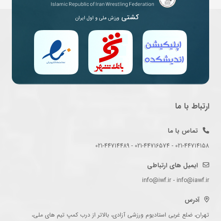
کشتی
ورزش ملی و اول ایران
ارتباط با ما
تماس با ما
021-44714158 - 021-44716574 - 021-44714489
ایمیل های ارتباطی
info@iwf.ir - info@iawf.ir
آدرس
تهران، ضلع غربی استادیوم ورزشی آزادی، بالاتر از درب کمپ تیم های ملی،