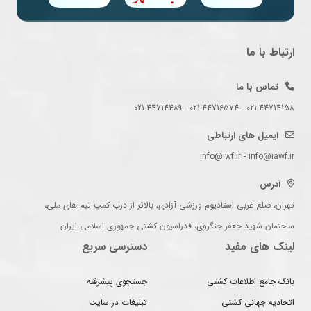
ارتباط با ما
تماس با ما
021-44714158 - 021-44716574 - 021-44714489
ایمیل های ارتباطی
info@iwf.ir - info@iawf.ir
آدرس
تهران، ضلع غربی استادیوم ورزشی آزادی، بالاتر از درب کمپ تیم های ملی،
ساختمان شهید جعفر جنگروی، فدراسیون کشتی جمهوری اسلامی ایران
لینک های مفید
دسترسی سریع
بانک جامع اطلاعات کشتی
جستجوی پیشرفته
اتحادیه جهانی کشتی
تبلیغات در سایت