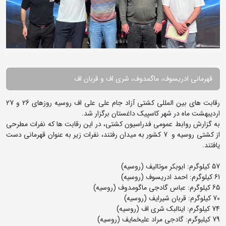
قهرمانی ادریسوف، ماگمدوف، شری اف و قربان اف
رقابت های بین المللی کشتی آزاد جام علی علی اف روسیه روزهای 26 و 27
اردیبهشت ماه در شهر کاسپیک داغستان برگزار شد.
به گزارش روابط عمومی فدراسیون کشتی، در این رقابت ها که نفرات مطرحی
از کشتی روسیه و 7 کشور به میدان رفتند، نفرات زیر به عنوان قهرمانی دست
یافتند.
57 کیلوگرم: ابوبکر موتالیف (روسیه)
61 کیلوگرم: احمد ادریسوف (روسیه)
65 کیلوگرم: عباس گادجی ماگومدوف (روسیه)
70 کیلوگرم: قربان شیرایف (روسیه)
74 کیلوگرم: اینالبک شری اف (روسیه)
79 کیلبوگرم: گادجی مراد علیخمایف (روسیه)