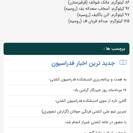
86 کیلوگرم: مالک شوائف (قرقیزستان)
92 کیلوگرم: آسخاب سعداله یف (روسیه)
97 کیلوگرم: آلن باگایف (روسیه)
125 کیلوگرم: عبداله قربان اف (روسیه)
برچسب ها :
جدید ترین اخبار فدراسیون
به همت و برنامه‌ریزی اندیشکده فدراسیون کشتی؛
۱۷ مردادماه، روز خبرنگار گرامی باد؛
گامی تازه از سوی اندیشکده فدراسیون کشتی؛
تمرین تیم ملی کشتی فرنگی جوانان (گزارش تصویری)
با حضور در خانه کشتی شیراز انجام شد؛
با حضور اساتید دانشگاهی؛