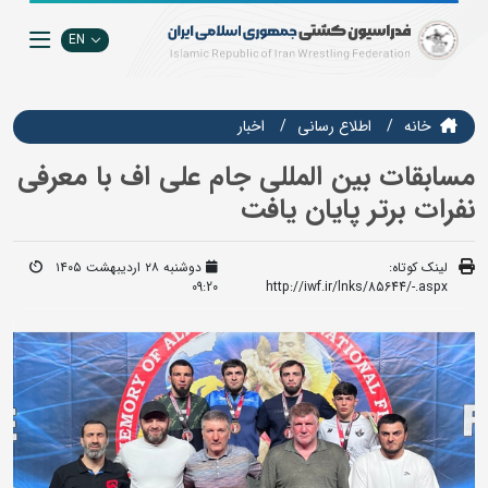
EN
خانه
اطلاع رسانی
اخبار
مسابقات بین المللی جام علی اف با معرفی
نفرات برتر پایان یافت
لینک کوتاه:
دوشنبه ۲۸ اردیبهشت ۱۴۰۵
09:20
http://iwf.ir/lnks/85644/-.aspx