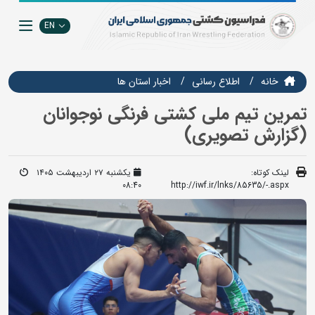
EN
خانه
اطلاع رسانی
اخبار استان ها
تمرین تیم ملی کشتی فرنگی نوجوانان
(گزارش تصویری)
لینک کوتاه:
یکشنبه ۲۷ اردیبهشت ۱۴۰۵
08:40
http://iwf.ir/lnks/85635/-.aspx