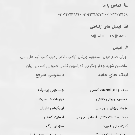
تماس با ما
021-44714158 - 021-44716574 - 021-44714489
ایمیل های ارتباطی
info@iwf.ir - info@iawf.ir
آدرس
تهران، ضلع غربی استادیوم ورزشی آزادی، بالاتر از درب کمپ تیم های ملی،
ساختمان شهید جعفر جنگروی، فدراسیون کشتی جمهوری اسلامی ایران
لینک های مفید
دسترسی سریع
بانک جامع اطلاعات کشتی
جستجوی پیشرفته
اتحادیه جهانی کشتی
تبلیغات در سایت
وزارت ورزش و جوانان
اپلیکیشن داوران
بانک اطلاعات کشتی اتحادیه جهانی
انستیتو کشتی
کمیته ملی المپیک
سازمان لیگ