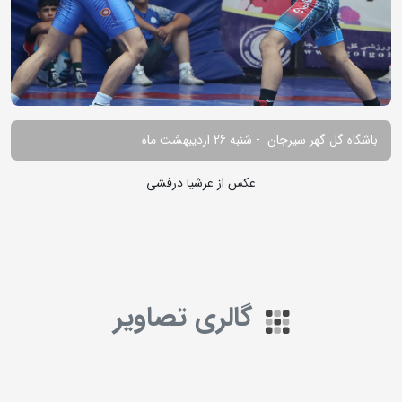
باشگاه گل گهر سیرجان - شنبه 26 اردیبهشت ماه
عکس از عرشیا درفشی
گالری تصاویر