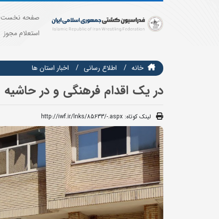
صفحه نخست
استعلام مجوز
خانه
اطلاع رسانی
اخبار استان ها
در یک اقدام فرهنگی و در حاشیه 
لینک کوتاه:
http://iwf.ir/lnks/85633/-.aspx