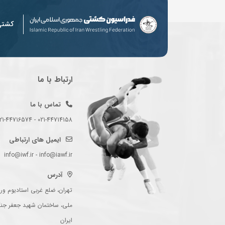
کشت
ارتباط با ما
تماس با ما
021-44714158 - 021-44716574 - 021-44714489
ایمیل های ارتباطی
info@iwf.ir - info@iawf.ir
آدرس
تهران، ضلع غربی استادیوم ورز
ملی، ساختمان شهید جعفر جن
ایران