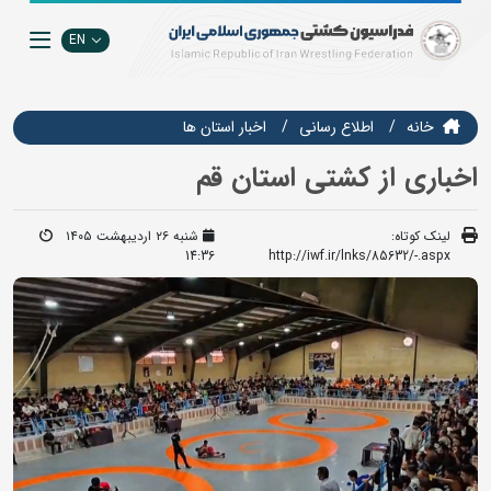
EN
خانه
اطلاع رسانی
اخبار استان ها
اخباری از کشتی استان قم
لینک کوتاه:
شنبه ۲۶ اردیبهشت ۱۴۰۵
14:36
http://iwf.ir/lnks/85632/-.aspx