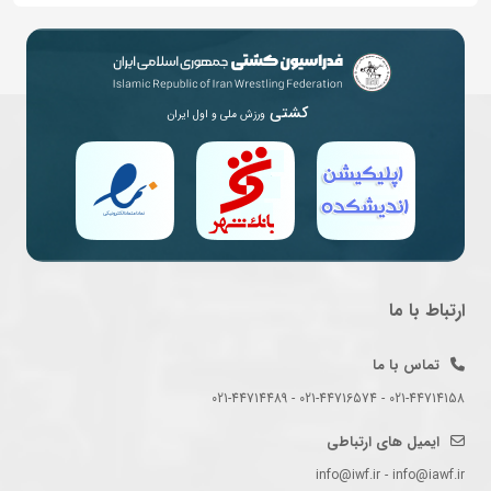
کشتی
ورزش ملی و اول ایران
ارتباط با ما
تماس با ما
021-44714158 - 021-44716574 - 021-44714489
ایمیل های ارتباطی
info@iwf.ir - info@iawf.ir