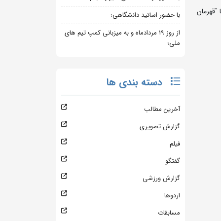
 "قهرمان
با حضور اساتید دانشگاهی؛
از روز 19 مردادماه و به میزبانی کمپ تیم های
ملی؛
دسته بندی ها
آخرین مطالب
گزارش تصویری
فیلم
گفتگو
گزارش ورزشی
اردوها
مسابقات