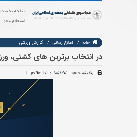
صفحه نخست
استعلام مجوز
خانه
اطلاع رسانی
گزارش ورزشی
در انتخاب برترین های کشتی، ورزش سال 1404 ایرا
لینک کوتاه:
http://iwf.ir/lnks/85630/-.aspx