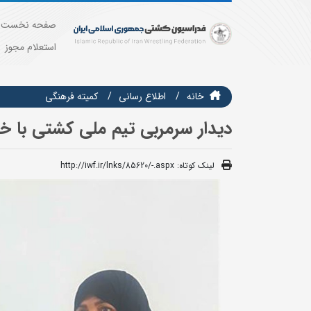
صفحه نخست
استعلام مجوز
خانه
اطلاع رسانی
كميته فرهنگي
دیدار سرمربی تیم ملی کشتی با خانوا
لینک کوتاه:
http://iwf.ir/lnks/85620/-.aspx