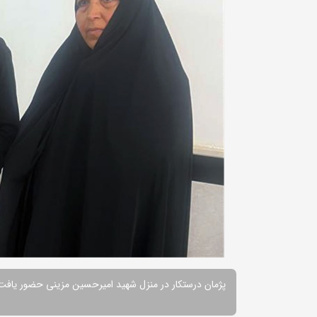
پژمان درستکار در منزل شهید امیرحسین مزینی حضور یافت