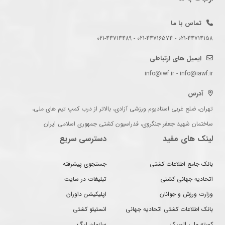
تماس با ما
021-44714158 - 021-44716574 - 021-44714489
ایمیل های ارتباطی
info@iwf.ir - info@iawf.ir
آدرس
تهران، ضلع غربی استادیوم ورزشی آزادی، بالاتر از درب کمپ تیم های ملی،
ساختمان شهید جعفر جنگروی، فدراسیون کشتی جمهوری اسلامی ایران
لینک های مفید
دسترسی سریع
بانک جامع اطلاعات کشتی
جستجوی پیشرفته
اتحادیه جهانی کشتی
تبلیغات در سایت
وزارت ورزش و جوانان
اپلیکیشن داوران
بانک اطلاعات کشتی اتحادیه جهانی
انستیتو کشتی
کمیته ملی المپیک
سازمان لیگ