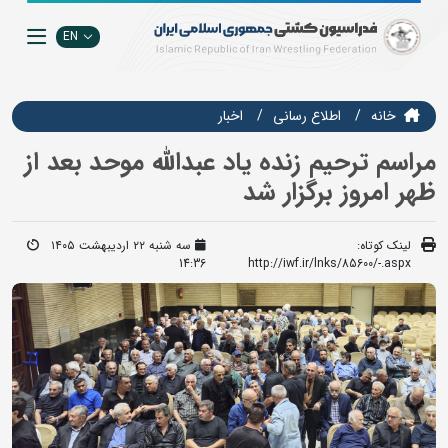
EN
خانه
اطلاع رسانی
اخبار
مراسم ترحیم زنده یاد عبدالله موحد بعد از
ظهر امروز برگزار شد
لینک کوتاه:
سه شنبه ۲۲ اردیبهشت ۱۴۰۵
14:36
http://iwf.ir/lnks/85600/-.aspx