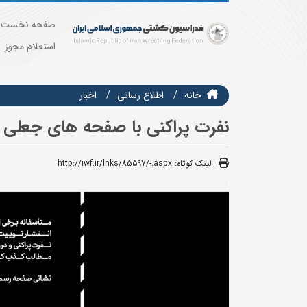
صفحه نخست
استعلام مجوز
خانه
اطلاع رسانی
اخبار
نفرت پراکنی با صفحه های جعلی 
لینک کوتاه:
http://iwf.ir/lnks/85597/-.aspx